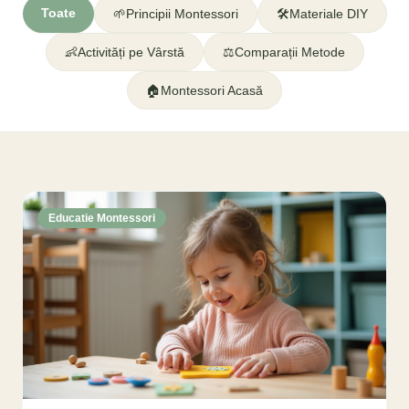
Toate
🌱
Principii Montessori
🛠️
Materiale DIY
👶
Activități pe Vârstă
⚖️
Comparații Metode
🏠
Montessori Acasă
Educatie Montessori