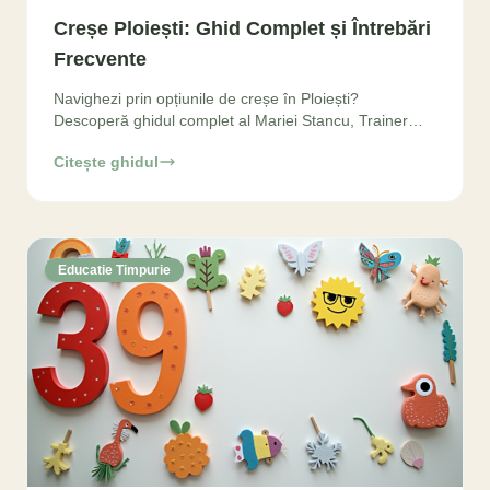
Creșe Ploiești: Ghid Complet și Întrebări
Frecvente
Navighezi prin opțiunile de creșe în Ploiești?
Descoperă ghidul complet al Mariei Stancu, Trainer
Montessori, pentru a alege cea mai bună creșă pentru
Citește ghidul
copilul
Educatie Timpurie