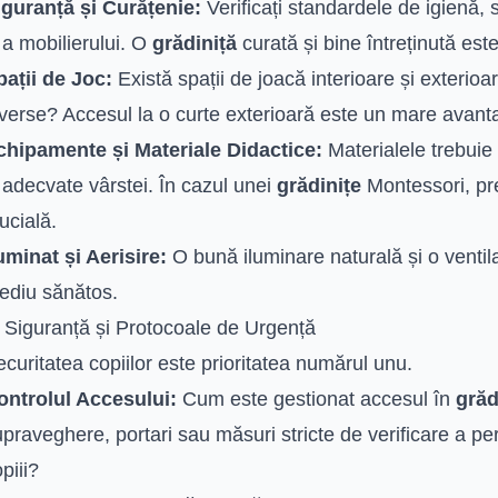
iguranță și Curățenie:
Verificați standardele de igienă,
 a mobilierului. O
grădiniță
curată și bine întreținută este
pații de Joc:
Există spații de joacă interioare și exterioa
verse? Accesul la o curte exterioară este un mare avanta
chipamente și Materiale Didactice:
Materialele trebuie 
 adecvate vârstei. În cazul unei
grădinițe
Montessori, pre
ucială.
uminat și Aerisire:
O bună iluminare naturală și o ventil
ediu sănătos.
. Siguranță și Protocoale de Urgență
curitatea copiilor este prioritatea numărul unu.
ontrolul Accesului:
Cum este gestionat accesul în
grăd
praveghere, portari sau măsuri stricte de verificare a pe
piii?