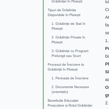
Grădiniței în Ploiești
iu
Cr
Tipuri de Grădinițe
Disponibile în Ploiești
A
1. Grădinițe de Stat în
fa
Ploiești
se
2. Grădinițe Private în
1.
Ploiești
P
3. Grădinițe cu Program
Prelungit sau Scurt
bi
Pl
Procesul de Înscriere la
Grădiniță în Ploiești
S
1. Perioada de Înscriere
ac
2. Documente Necesare
O
(orientativ)
g
Beneficiile Educației
2.
Preșcolare și Rolul Grădiniței