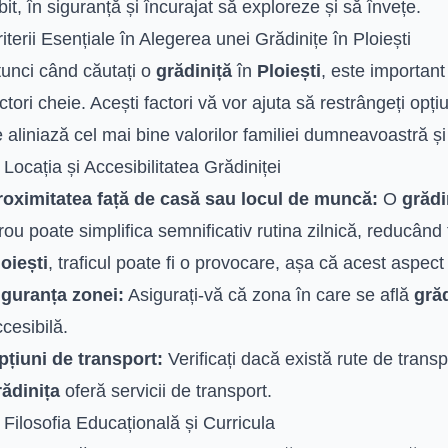
bit, în siguranță și încurajat să exploreze și să învețe.
iterii Esențiale în Alegerea unei Grădinițe în Ploiești
tunci când căutați o
grădiniță
în
Ploiești
, este important
ctori cheie. Acești factori vă vor ajuta să restrângeți opțiun
 aliniază cel mai bine valorilor familiei dumneavoastră și 
 Locația și Accesibilitatea Grădiniței
roximitatea față de casă sau locul de muncă:
O
grădi
rou poate simplifica semnificativ rutina zilnică, reducând t
oiești
, traficul poate fi o provocare, așa că acest aspec
iguranța zonei:
Asigurați-vă că zona în care se află
grăd
cesibilă.
pțiuni de transport:
Verificați dacă există rute de trans
rădinița
oferă servicii de transport.
 Filosofia Educațională și Curricula