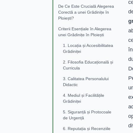
ce
De Ce Este Crucială Alegerea
de
Corectă a unei Grădinițe în
Ploiești?
g
Criterii Esențiale în Alegerea
ab
unei Grădinițe în Ploiești
c
1. Locația și Accesibilitatea
în
Grădiniței
d
2. Filosofia Educațională și
Curricula
D
P
3. Calitatea Personalului
Didactic
un
4. Mediul și Facilitățile
ex
Grădiniței
ad
5. Siguranță și Protocoale
o
de Urgență
d
6. Reputația și Recenziile