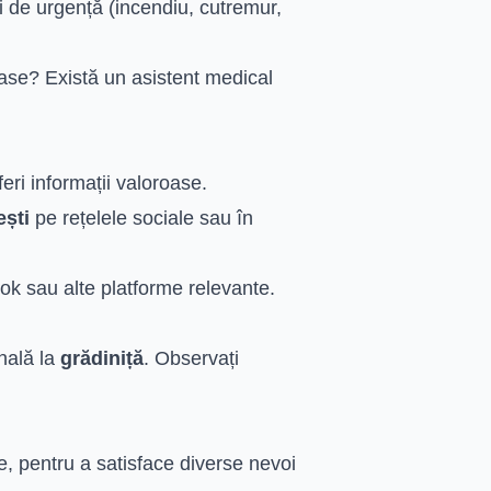
ii de urgență (incendiu, cutremur,
ase? Există un asistent medical
feri informații valoroase.
ești
pe rețelele sociale sau în
k sau alte platforme relevante.
nală la
grădiniță
. Observați
e, pentru a satisface diverse nevoi