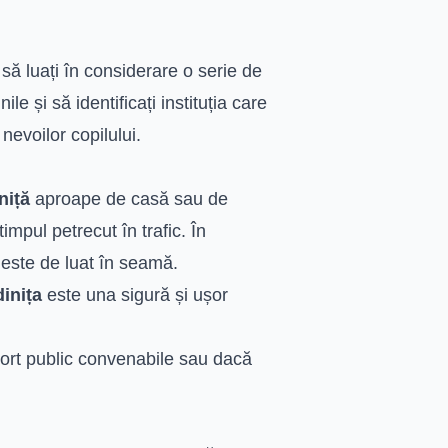
 să luați în considerare o serie de
ile și să identificați instituția care
nevoilor copilului.
niță
aproape de casă sau de
impul petrecut în trafic. În
t este de luat în seamă.
inița
este una sigură și ușor
port public convenabile sau dacă