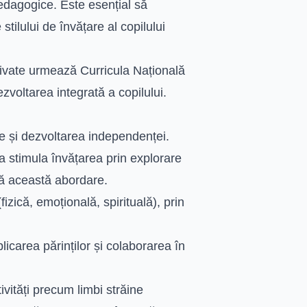
edagogice. Este esențial să
stilului de învățare al copilului
rivate urmează Curricula Națională
voltarea integrată a copilului.
te și dezvoltarea independenței.
a stimula învățarea prin explorare
ă această abordare.
izică, emoțională, spirituală), prin
icarea părinților și colaborarea în
ivități precum limbi străine