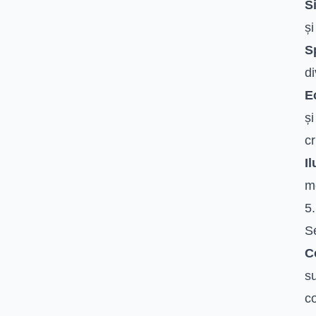
S
și
S
di
E
și
cr
Il
m
5
Se
C
su
co