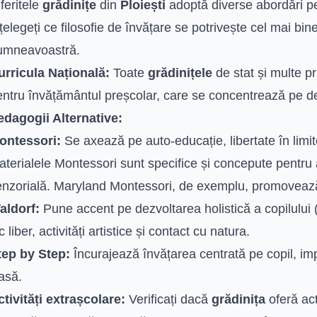
feritele
grădinițe
din
Ploiești
adoptă diverse abordări p
țelegeți ce filosofie de învățare se potrivește cel mai bine 
umneavoastră.
urricula Națională:
Toate
grădinițele
de stat și multe p
ntru învățământul preșcolar, care se concentrează pe dez
edagogii Alternative:
ontessori:
Se axează pe auto-educație, libertate în limi
terialele Montessori sunt specifice și concepute pentru 
enzorială. Maryland Montessori, de exemplu, promoveaz
aldorf:
Pune accent pe dezvoltarea holistică a copilului (f
c liber, activități artistice și contact cu natura.
tep by Step:
Încurajează învățarea centrată pe copil, impl
asă.
ctivități extrașcolare:
Verificați dacă
grădinița
oferă act