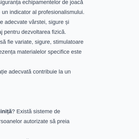
 siguranța echipamentelor de joacă
 un indicator al profesionalismului.
re adecvate vârstei, sigure și
j pentru dezvoltarea fizică.
să fie variate, sigure, stimulatoare
zența materialelor specifice este
ație adecvată contribuie la un
iniță
? Există sisteme de
rsoanelor autorizate să preia