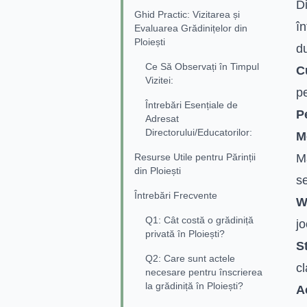
Di
Ghid Practic: Vizitarea și
în
Evaluarea Grădinițelor din
Ploiești
d
Ce Să Observați în Timpul
C
Vizitei:
pe
Întrebări Esențiale de
P
Adresat
Directorului/Educatorilor:
M
Resurse Utile pentru Părinții
Ma
din Ploiești
s
Întrebări Frecvente
W
Q1: Cât costă o grădiniță
jo
privată în Ploiești?
S
Q2: Care sunt actele
cl
necesare pentru înscrierea
la grădiniță în Ploiești?
A