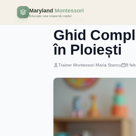
Maryland
Montessori
Educație care respectă copilul
Educatie Copii
Ghid Comple
în Ploiești
Trainer Montessori Maria Stancu
8 feb