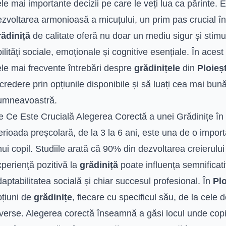
le mai importante decizii pe care le veți lua ca părinte. Est
zvoltarea armonioasă a micuțului, un prim pas crucial în
rădiniță
de calitate oferă nu doar un mediu sigur și stimu
ilități sociale, emoționale și cognitive esențiale. În ace
ele mai frecvente întrebări despre
grădinițele
din
Ploieșt
credere prin opțiunile disponibile și să luați cea mai bun
umneavoastră.
e Ce Este Crucială Alegerea Corectă a unei Grădinițe în 
erioada preșcolară, de la 3 la 6 ani, este una de o impo
ui copil. Studiile arată că 90% din dezvoltarea creierului
periență pozitivă la
grădiniță
poate influența semnificati
aptabilitatea socială și chiar succesul profesional. În
Plo
pțiuni de
grădinițe
, fiecare cu specificul său, de la cele 
iverse. Alegerea corectă înseamnă a găsi locul unde cop