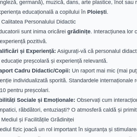
ngleză, germană), muzică, dans, arte plastice, înot sau 
periența educațională a copilului în
Ploiești
.
 Calitatea Personalului Didactic
ucatorii sunt inima oricărei
grădinițe
. Interacțiunea lor
experiență pozitivă.
lificări și Experiență:
Asigurați-vă că personalul didacti
 educație preșcolară și experiență relevantă.
aport Cadru Didactic/Copii:
Un raport mai mic (mai puți
enție individualizată sporită. Standardele internațional
10 pentru preșcolari.
bilități Sociale și Emoționale:
Observați cum interacțion
patici, răbdători, entuziaști? O atmosferă caldă și primi
 Mediul și Facilitățile Grădiniței
diul fizic joacă un rol important în siguranța și stimularea