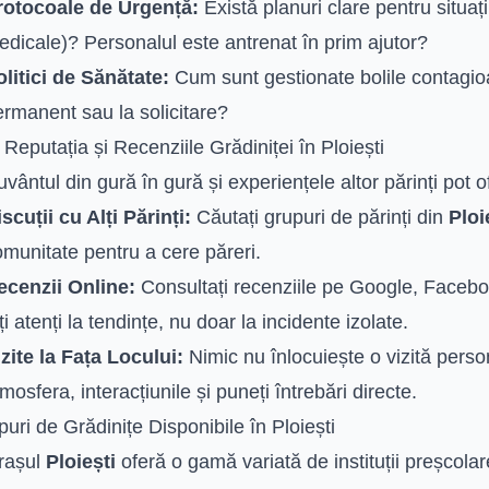
rotocoale de Urgență:
Există planuri clare pentru situaț
dicale)? Personalul este antrenat în prim ajutor?
olitici de Sănătate:
Cum sunt gestionate bolile contagio
ermanent sau la solicitare?
 Reputația și Recenziile Grădiniței în Ploiești
vântul din gură în gură și experiențele altor părinți pot o
scuții cu Alți Părinți:
Căutați grupuri de părinți din
Ploi
munitate pentru a cere păreri.
ecenzii Online:
Consultați recenziile pe Google, Faceboo
ți atenți la tendințe, nu doar la incidente izolate.
zite la Fața Locului:
Nimic nu înlocuiește o vizită perso
mosfera, interacțiunile și puneți întrebări directe.
puri de Grădinițe Disponibile în Ploiești
rașul
Ploiești
oferă o gamă variată de instituții preșcolar