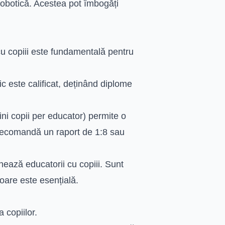
robotică. Acestea pot îmbogăți
 cu copiii este fundamentală pentru
c este calificat, deținând diplome
ni copii per educator) permite o
e recomandă un raport de 1:8 sau
ează educatorii cu copiii. Sunt
toare este esențială.
 copiilor.