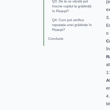
Q3: De la ce vârstă pot
(e
înscrie copilul la grădiniță
ex
în Ploiești?
3.
Q4: Cum pot verifica
reputația unei grădinițe în
Ed
Ploiești?
o 
Concluzie
Ca
în
R
at
1:
A
em
4.
Me