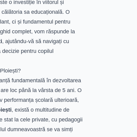
e o investiție în viitorul și
 călătoria sa educațională. O
lant, ci și fundamentul pentru
st ghid complet, vom răspunde la
i
, ajutându-vă să navigați cu
ă decizie pentru copilul
Ploiești?
rtanță fundamentală în dezvoltarea
 are loc până la vârsta de 5 ani. O
v performanța școlară ulterioară,
iești
, există o multitudine de
de stat la cele private, cu pedagogii
ilul dumneavoastră se va simți