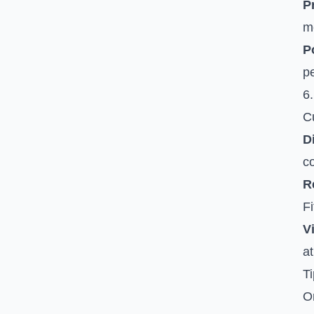
P
me
P
p
6.
Cu
Di
co
R
Fi
Vi
at
Ti
O