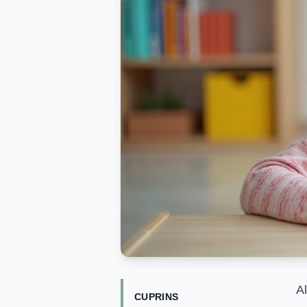
A
CUPRINS