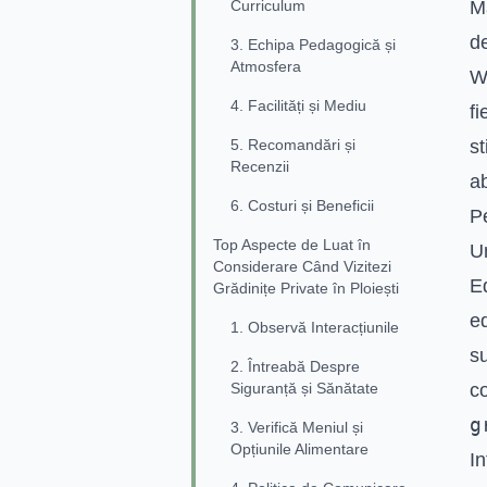
Curriculum
M
d
3. Echipa Pedagogică și
Atmosfera
W
4. Facilități și Mediu
fi
5. Recomandări și
st
Recenzii
ab
6. Costuri și Beneficii
P
Top Aspecte de Luat în
U
Considerare Când Vizitezi
Ed
Grădinițe Private în Ploiești
ed
1. Observă Interacțiunile
su
2. Întreabă Despre
Siguranță și Sănătate
co
g
3. Verifică Meniul și
Opțiunile Alimentare
In