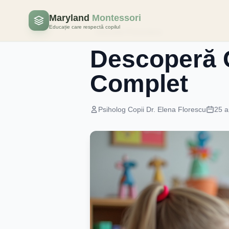
Maryland
Montessori
Educație care respectă copilul
Educatie Prescolara
Descoperă G
Complet
Psiholog Copii Dr. Elena Florescu
25 a