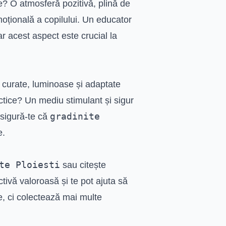
ile? O atmosferă pozitivă, plină de
oțională a copilului. Un educator
r acest aspect este crucial la
, curate, luminoase și adaptate
actice? Un mediu stimulant și sigur
gradinite
Asigură-te că
e.
te Ploiesti
sau citește
ctivă valoroasă și te pot ajuta să
e, ci colectează mai multe