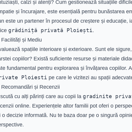
tuziaști, calzi și atenți? Cum gestionează situațiile dific
patie și încurajare, este esențială pentru bunăstarea em
n este un partener în procesul de creștere și educație, ia
grădiniță privată Ploiești
rice
.
 Facilități și Mediu
aluează spațiile interioare și exterioare. Sunt ele sigure
rstei copiilor? Există suficiente resurse și materiale did
te fundamental pentru explorarea și învățarea copiilor. 
rivate Ploiesti
pe care le vizitezi au spații adecvat
. Recomandări și Recenzii
gradinite priva
scută cu alți părinți care au copii la
cenzii online. Experiențele altor familii pot oferi o perspe
i o decizie informată. Nu te baza doar pe o singură opini
erspective.