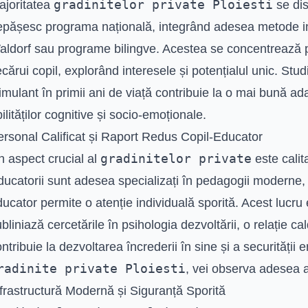
gradinitelor private Ploiesti
ajoritatea
se dis
epășesc programa națională, integrând adesea metode i
aldorf sau programe bilingve. Acestea se concentrează p
ecărui copil, explorând interesele și potențialul unic. Stu
imulant în primii ani de viață contribuie la o mai bună ad
ilităților cognitive și socio-emoționale.
ersonal Calificat și Raport Redus Copil-Educator
gradinitelor private
n aspect crucial al
este calit
ucatorii sunt adesea specializați în pedagogii moderne, 
ucator permite o atenție individuală sporită. Acest lucru
bliniază cercetările în psihologia dezvoltării, o relație c
ntribuie la dezvoltarea încrederii în sine și a securității
radinite private Ploiesti
, vei observa adesea a
frastructură Modernă și Siguranță Sporită