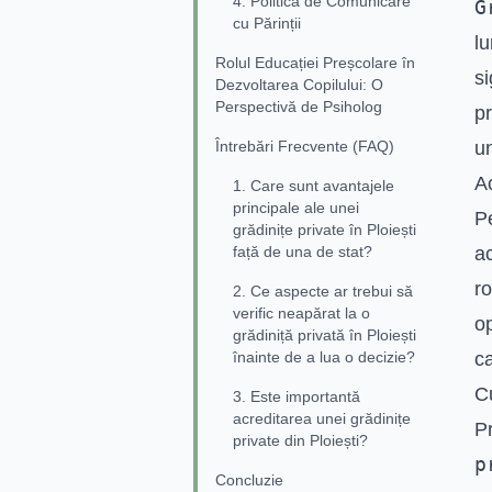
4. Politica de Comunicare
G
cu Părinții
lu
Rolul Educației Preșcolare în
si
Dezvoltarea Copilului: O
Perspectivă de Psiholog
pr
Întrebări Frecvente (FAQ)
un
Ac
1. Care sunt avantajele
principale ale unei
P
grădinițe private în Ploiești
față de una de stat?
ac
ro
2. Ce aspecte ar trebui să
verific neapărat la o
op
grădiniță privată în Ploiești
înainte de a lua o decizie?
ca
C
3. Este importantă
acreditarea unei grădinițe
P
private din Ploiești?
p
Concluzie