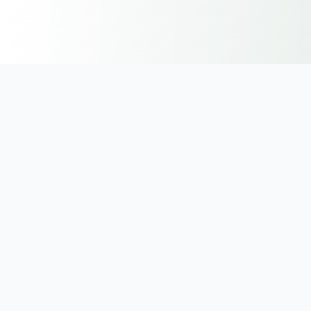
🌿
Fundamente
Principiile Metodei
Montessori
Dezvoltate de Dr. Maria Montessori, aceste principii
ghidează educația centrată pe copil de peste 100 de ani.