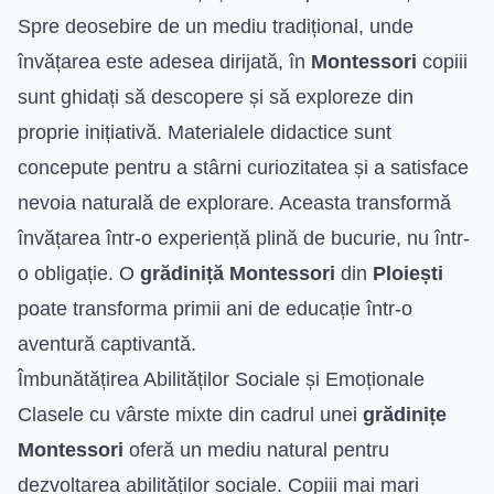
Spre deosebire de un mediu tradițional, unde
învățarea este adesea dirijată, în
Montessori
copiii
sunt ghidați să descopere și să exploreze din
proprie inițiativă. Materialele didactice sunt
concepute pentru a stârni curiozitatea și a satisface
nevoia naturală de explorare. Aceasta transformă
învățarea într-o experiență plină de bucurie, nu într-
o obligație. O
grădiniță Montessori
din
Ploiești
poate transforma primii ani de educație într-o
aventură captivantă.
Îmbunătățirea Abilităților Sociale și Emoționale
Clasele cu vârste mixte din cadrul unei
grădinițe
Montessori
oferă un mediu natural pentru
dezvoltarea abilităților sociale. Copiii mai mari