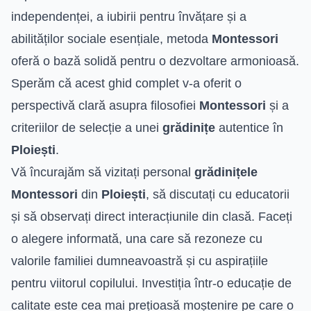
independenței, a iubirii pentru învățare și a
abilităților sociale esențiale, metoda
Montessori
oferă o bază solidă pentru o dezvoltare armonioasă.
Sperăm că acest ghid complet v-a oferit o
perspectivă clară asupra filosofiei
Montessori
și a
criteriilor de selecție a unei
grădinițe
autentice în
Ploiești
.
Vă încurajăm să vizitați personal
grădinițele
Montessori
din
Ploiești
, să discutați cu educatorii
și să observați direct interacțiunile din clasă. Faceți
o alegere informată, una care să rezoneze cu
valorile familiei dumneavoastră și cu aspirațiile
pentru viitorul copilului. Investiția într-o educație de
calitate este cea mai prețioasă moștenire pe care o