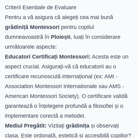
Criterii Esențiale de Evaluare
Pentru a vă asigura că alegeți cea mai bună
grădiniță Montessori
pentru copilul
dumneavoastră în
Ploiești
, luați în considerare
următoarele aspecte:
Educatori Certificați Montessori:
Acesta este un
aspect crucial. Asigurați-vă că educatorii au o
certificare recunoscută internațional (ex: AMI -
Association Montessori Internationale sau AMS -
American Montessori Society). O certificare validă
garantează o înțelegere profundă a filosofiei și o
implementare corectă a metodei.
Mediul Pregătit:
Vizitați
grădinița
și observați
clasa. Este ordonată, estetică și accesibilă copiilor?