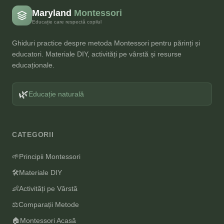
Maryland
Montessori
Educație care respectă copilul
Ghiduri practice despre metoda Montessori pentru părinți și
educatori. Materiale DIY, activități pe vârstă și resurse
educaționale.
🌿
Educație naturală
CATEGORII
🌱
Principii Montessori
🛠️
Materiale DIY
👶
Activități pe Vârstă
⚖️
Comparații Metode
🏠
Montessori Acasă