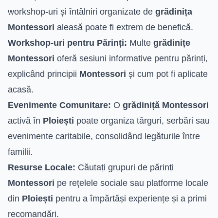
workshop-uri și întâlniri organizate de
grădinița
Montessori
aleasă poate fi extrem de benefică.
Workshop-uri pentru Părinți:
Multe
grădinițe
Montessori
oferă sesiuni informative pentru părinți,
explicând principii
Montessori
și cum pot fi aplicate
acasă.
Evenimente Comunitare:
O
grădiniță Montessori
activă în
Ploiești
poate organiza târguri, serbări sau
evenimente caritabile, consolidând legăturile între
familii.
Resurse Locale:
Căutați grupuri de părinți
Montessori
pe rețelele sociale sau platforme locale
din
Ploiești
pentru a împărtăși experiențe și a primi
recomandări.