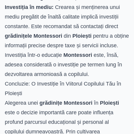
Investiția în mediu:
Crearea și menținerea unui
mediu pregătit de înaltă calitate implică investiții
constante. Este recomandat să contactați direct
grădinițele Montessori
din
Ploiești
pentru a obține
informații precise despre taxe și servicii incluse.
Investiția într-o educație
Montessori
este, însă,
adesea considerată o investiție pe termen lung în
dezvoltarea armonioasă a copilului.
Concluzie: O Investiție în Viitorul Copilului Tău în
Ploiești
Alegerea unei
grădinițe Montessori
în
Ploiești
este o decizie importantă care poate influența
profund parcursul educațional și personal al
copilului dumneavoastră. Prin cultivarea