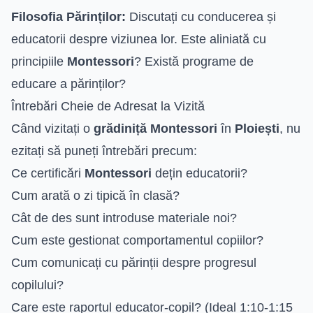
Filosofia Părinților:
Discutați cu conducerea și
educatorii despre viziunea lor. Este aliniată cu
principiile
Montessori
? Există programe de
educare a părinților?
Întrebări Cheie de Adresat la Vizită
Când vizitați o
grădiniță Montessori
în
Ploiești
, nu
ezitați să puneți întrebări precum:
Ce certificări
Montessori
dețin educatorii?
Cum arată o zi tipică în clasă?
Cât de des sunt introduse materiale noi?
Cum este gestionat comportamentul copiilor?
Cum comunicați cu părinții despre progresul
copilului?
Care este raportul educator-copil? (Ideal 1:10-1:15