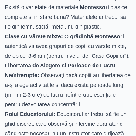
Există o varietate de materiale
Montessori
clasice,
complete și în stare bună? Materialele ar trebui să
fie din lemn, sticlă, metal, nu din plastic.
Clase cu Vârste Mixte:
O
grădiniță Montessori
autentică va avea grupuri de copii cu vârste mixte,
de obicei 3-6 ani (pentru nivelul de “Casa Copiilor”).
Libertatea de Alegere și Perioade de Lucru
Neîntrerupte:
Observați dacă copiii au libertatea de
a-și alege activitățile și dacă există perioade lungi
(minim 2-3 ore) de lucru neîntrerupt, esențiale
pentru dezvoltarea concentrării.
Rolul Educatorului:
Educatorul ar trebui să fie un
ghid discret, care observă și intervine doar atunci
când este necesar, nu un instructor care dirijează