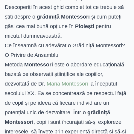
Descoperiți în acest ghid complet tot ce trebuie să
știți despre o
grădiniță Montessori
și cum puteți
găsi cea mai bună opțiune în
Ploiești
pentru
micuțul dumneavoastră.
Ce înseamnă cu adevărat o Grădiniță Montessori?
O Privire de Ansamblu
Metoda
Montessori
este o abordare educațională
bazată pe observații științifice ale copiilor,
dezvoltată de Dr.
Maria Montessori
la începutul
secolului XX. Ea se concentrează pe respectul față
de copil și pe ideea că fiecare individ are un
potențial unic de dezvoltare. Într-o
grădiniță
Montessori
, copiii sunt încurajați să-și exploreze
interesele, să învețe prin experiență directă și să-și