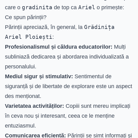
gradinita
Ariel
care o
de top ca
o primește:
Ce spun părinții?
Grădinița
Părinții apreciază, în general, la
Ariel Ploiești
:
Profesionalismul și căldura educatorilor:
Mulți
subliniază dedicarea și abordarea individualizată a
personalului.
Mediul sigur și stimulativ:
Sentimentul de
siguranță și de libertate de explorare este un aspect
des menționat.
Varietatea activităților:
Copiii sunt mereu implicați
în ceva nou și interesant, ceea ce le menține
entuziasmul.
Comunicarea eficientă:
Părinții se simt informați și