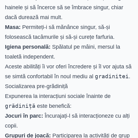
hainele și să încerce să se îmbrace singur, chiar
dacă durează mai mult.
Masa:
Permiteți-i să mănânce singur, să-și
folosească tacâmurile și să-și curețe farfuria.
Igiena personală:
Spălatul pe mâini, mersul la
toaletă independent.
Aceste abilități îi vor oferi încredere și îl vor ajuta să
gradinitei
se simtă confortabil în noul mediu al
.
Socializarea pre-grădiniță
Expunerea la interacțiuni sociale înainte de
grădiniță
este benefică:
Jocuri în parc:
Încurajați-l să interacționeze cu alți
copii.
Grupuri de joacă:
Participarea la activități de grup