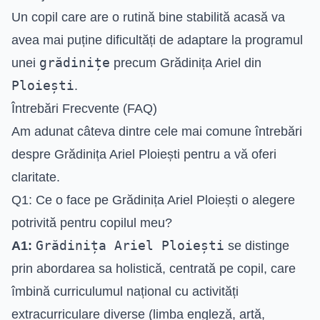
Un copil care are o rutină bine stabilită acasă va
avea mai puține dificultăți de adaptare la programul
grădinițe
unei
precum Grădinița Ariel din
Ploiești
.
Întrebări Frecvente (FAQ)
Am adunat câteva dintre cele mai comune întrebări
despre Grădinița Ariel Ploiești pentru a vă oferi
claritate.
Q1: Ce o face pe Grădinița Ariel Ploiești o alegere
potrivită pentru copilul meu?
Grădinița Ariel Ploiești
A1:
se distinge
prin abordarea sa holistică, centrată pe copil, care
îmbină curriculumul național cu activități
extracurriculare diverse (limba engleză, artă,