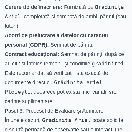
Grădinița
Cerere tip de înscriere:
Furnizată de
Ariel
, completată și semnată de ambii părinți (sau
tutori).
Acord de prelucrare a datelor cu caracter
personal (GDPR):
Semnat de părinți.
Contract educațional:
Semnat de părinți, după ce
gradinitei
au citit și înțeles termenii și condițiile
.
Este recomandat să verificați lista exactă de
Grădinița Ariel
documente direct cu
Ploiești
, deoarece pot exista mici variații sau
cerințe suplimentare.
Pasul 3: Procesul de Evaluare și Admitere
Grădinița Ariel
În unele cazuri,
poate solicita
o scurtă perioadă de observație sau o interacțiune