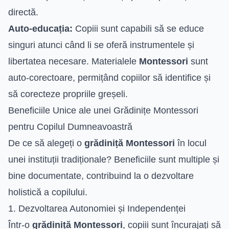
directă.
Auto-educația:
Copiii sunt capabili să se educe
singuri atunci când li se oferă instrumentele și
libertatea necesare. Materialele
Montessori
sunt
auto-corectoare, permițând copiilor să identifice și
să corecteze propriile greșeli.
Beneficiile Unice ale unei Grădinițe Montessori
pentru Copilul Dumneavoastră
De ce să alegeți o
grădiniță Montessori
în locul
unei instituții tradiționale? Beneficiile sunt multiple și
bine documentate, contribuind la o dezvoltare
holistică a copilului.
1. Dezvoltarea Autonomiei și Independenței
Într-o
grădiniță Montessori
, copiii sunt încurajați să