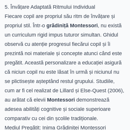
5. Învățare Adaptată Ritmului Individual
Fiecare copil are propriul său ritm de învățare și
propriul stil. Într-o
grădiniță Montessori
, nu există
un curriculum rigid impus tuturor simultan. Ghidul
observă cu atenție progresul fiecărui copil și îi
prezintă noi materiale și concepte atunci când este
pregătit. Această personalizare a educației asigură
că niciun copil nu este lăsat în urmă și niciunul nu
se plictisește așteptând restul grupului. Studiile,
cum ar fi cel realizat de Lillard și Else-Quest (2006),
au arătat că elevii
Montessori
demonstrează
adesea abilități cognitive și sociale superioare
comparativ cu cei din școlile tradiționale.
Mediul Pregătit: Inima Grădiniței Montessori