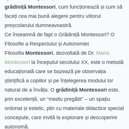
grădiniță Montessori
, cum funcționează și cum să
faceți cea mai bună alegere pentru viitorul
preșcolarului dumneavoastră.
Ce înseamnă de fapt o Grădiniță Montessori? O
Filosofie a Respectului și Autonomiei
Filosofia
Montessori
, dezvoltată de Dr.
Maria
Montessori
la începutul secolului XX, este o metodă
educațională care se bazează pe observația
științifică a copiilor și pe înțelegerea modului lor
natural de a învăța. O
grădiniță Montessori
este,
prin excelență, un “mediu pregătit” – un spațiu
ordonat și estetic, plin cu materiale didactice special
concepute, care invită la explorare și descoperire
autonomă.