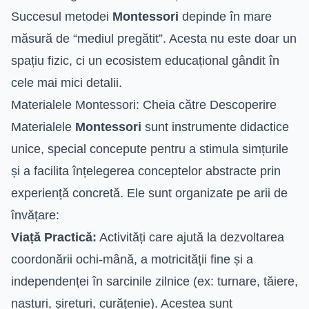
Succesul metodei
Montessori
depinde în mare
măsură de “mediul pregătit”. Acesta nu este doar un
spațiu fizic, ci un ecosistem educațional gândit în
cele mai mici detalii.
Materialele Montessori: Cheia către Descoperire
Materialele
Montessori
sunt instrumente didactice
unice, special concepute pentru a stimula simțurile
și a facilita înțelegerea conceptelor abstracte prin
experiență concretă. Ele sunt organizate pe arii de
învățare:
Viață Practică:
Activități care ajută la dezvoltarea
coordonării ochi-mână, a motricității fine și a
independenței în sarcinile zilnice (ex: turnare, tăiere,
nasturi, șireturi, curățenie). Acestea sunt