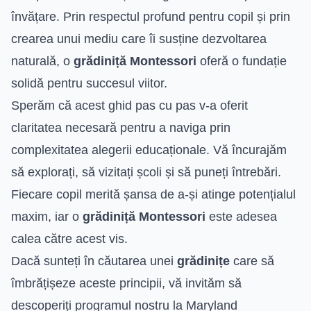
învățare. Prin respectul profund pentru copil și prin
crearea unui mediu care îi susține dezvoltarea
naturală, o
grădiniță Montessori
oferă o fundație
solidă pentru succesul viitor.
Sperăm că acest ghid pas cu pas v-a oferit
claritatea necesară pentru a naviga prin
complexitatea alegerii educaționale. Vă încurajăm
să explorați, să vizitați școli și să puneți întrebări.
Fiecare copil merită șansa de a-și atinge potențialul
maxim, iar o
grădiniță Montessori
este adesea
calea către acest vis.
Dacă sunteți în căutarea unei
grădinițe
care să
îmbrățișeze aceste principii, vă invităm să
descoperiți programul nostru la Maryland