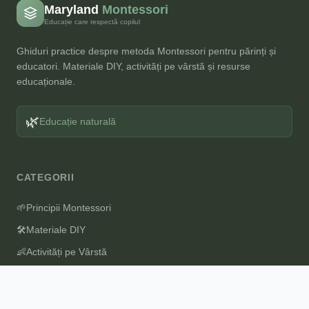
Maryland
Montessori
Educație care respectă copilul
Ghiduri practice despre metoda Montessori pentru părinți și
educatori. Materiale DIY, activități pe vârstă și resurse
educaționale.
🌿
Educație naturală
CATEGORII
🌱
Principii Montessori
🛠️
Materiale DIY
👶
Activități pe Vârstă
⚖️
Comparații Metode
🏠
Montessori Acasă