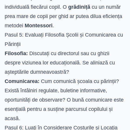
individuală fiecărui copil. O
grădiniță
cu un număr
prea mare de copii per ghid ar putea dilua eficiența
metodei
Montessori
.
Pasul 5: Evaluați Filosofia Școlii și Comunicarea cu
Părinții
Filosofia:
Discutați cu directorul sau cu ghizii
despre viziunea lor educațională. Se aliniază cu
așteptările dumneavoastră?
Comunicarea:
Cum comunică școala cu părinții?
Există întâlniri regulate, buletine informative,
oportunități de observare? O bună comunicare este
esențială pentru a susține parcursul copilului și
acasă.
Pasul 6: Luați în Considerare Costurile și Locația