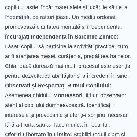
copilului astfel încât materialele și jucăriile să fie la
îndemână, pe rafturi joase. Un mediu ordonat
promovează claritatea mentală și independența.
Încurajați Independența în Sarcinile Zilnice:
Lăsați copilul să participe la activități practice, cum
ar fi aranjarea mesei, curățenia, pregătirea hainelor.
Chiar dacă durează mai mult, procesul este esențial
pentru dezvoltarea abilităților și a încrederii în sine.
Observați și Respectați Ritmul Copilului:
Asemenea ghidului
Montessori
, fiți un observator
atent al copilului dumneavoastră. Identificați-i
interesele și provocările și oferiți-i sprijinul necesar,
fără a-l forța sau a-i face munca în locul lui.
Oferiți Libertate în Limite:
Stabiliți reguli clare și