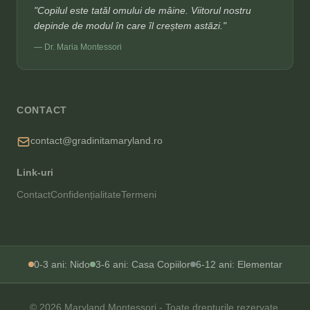
"Copilul este tatăl omului de mâine. Viitorul nostru
depinde de modul în care îl creștem astăzi."
— Dr. Maria Montessori
CONTACT
contact@gradinitamaryland.ro
Link-uri
Contact
Confidențialitate
Termeni
0-3 ani: Nido
3-6 ani: Casa Copiilor
6-12 ani: Elementar
© 2026 Maryland Montessori - Toate drepturile rezervate.