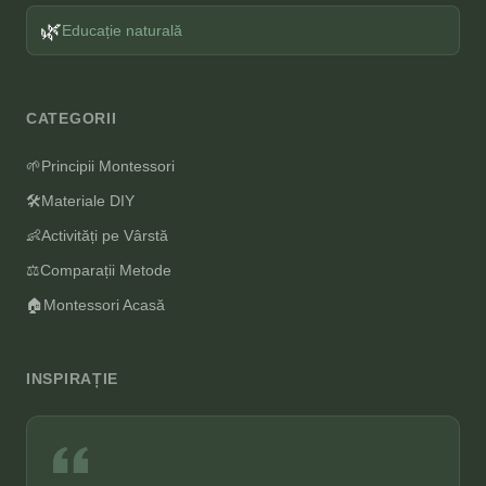
🌿
Educație naturală
CATEGORII
🌱
Principii Montessori
🛠️
Materiale DIY
👶
Activități pe Vârstă
⚖️
Comparații Metode
🏠
Montessori Acasă
INSPIRAȚIE