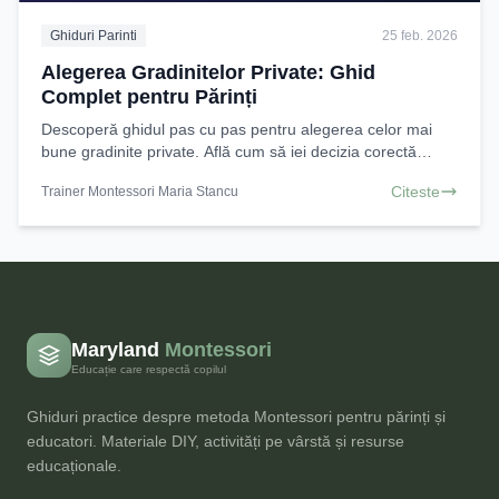
Ghiduri Parinti
25 feb. 2026
Alegerea Gradinitelor Private: Ghid
Complet pentru Părinți
Descoperă ghidul pas cu pas pentru alegerea celor mai
bune gradinite private. Află cum să iei decizia corectă
pentru copilul tău și programele educaționale
Citeste
Trainer Montessori Maria Stancu
Maryland
Montessori
Educație care respectă copilul
Ghiduri practice despre metoda Montessori pentru părinți și
educatori. Materiale DIY, activități pe vârstă și resurse
educaționale.