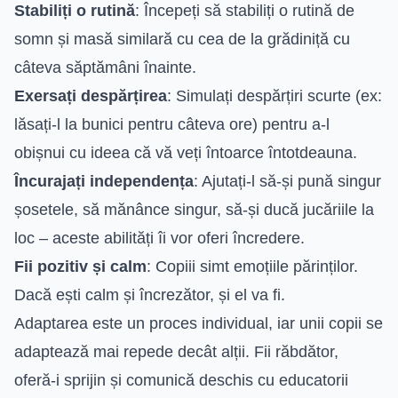
Stabiliți o rutină
: Începeți să stabiliți o rutină de
somn și masă similară cu cea de la grădiniță cu
câteva săptămâni înainte.
Exersați despărțirea
: Simulați despărțiri scurte (ex:
lăsați-l la bunici pentru câteva ore) pentru a-l
obișnui cu ideea că vă veți întoarce întotdeauna.
Încurajați independența
: Ajutați-l să-și pună singur
șosetele, să mănânce singur, să-și ducă jucăriile la
loc – aceste abilități îi vor oferi încredere.
Fii pozitiv și calm
: Copiii simt emoțiile părinților.
Dacă ești calm și încrezător, și el va fi.
Adaptarea este un proces individual, iar unii copii se
adaptează mai repede decât alții. Fii răbdător,
oferă-i sprijin și comunică deschis cu educatorii