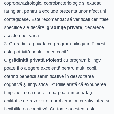
coproparazitologic, coprobacteriologic și exudat
faringian, pentru a exclude prezența unor afecțiuni
contagioase. Este recomandat să verificați cerințele
specifice ale fiecărei
grădinițe private
, deoarece
acestea pot varia.
3. O grădiniță privată cu program bilingv în Ploiești
este potrivită pentru orice copil?
O
grădiniță privată Ploiești
cu program bilingv
poate fi o alegere excelentă pentru mulți copii,
oferind beneficii semnificative în dezvoltarea
cognitivă și lingvistică. Studiile arată că expunerea
timpurie la o a doua limbă poate îmbunătăți
abilitățile de rezolvare a problemelor, creativitatea și
flexibilitatea cognitivă. Cu toate acestea, este