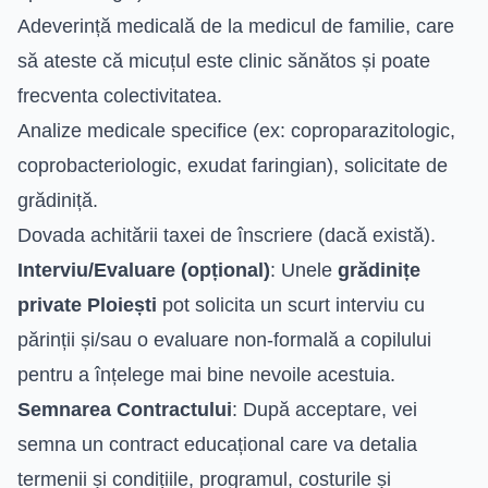
Adeverință medicală de la medicul de familie, care
să ateste că micuțul este clinic sănătos și poate
frecventa colectivitatea.
Analize medicale specifice (ex: coproparazitologic,
coprobacteriologic, exudat faringian), solicitate de
grădiniță.
Dovada achitării taxei de înscriere (dacă există).
Interviu/Evaluare (opțional)
: Unele
grădinițe
private Ploiești
pot solicita un scurt interviu cu
părinții și/sau o evaluare non-formală a copilului
pentru a înțelege mai bine nevoile acestuia.
Semnarea Contractului
: După acceptare, vei
semna un contract educațional care va detalia
termenii și condițiile, programul, costurile și