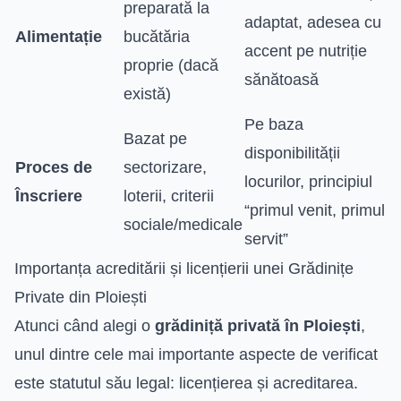
preparată la
adaptat, adesea cu
Alimentație
bucătăria
accent pe nutriție
proprie (dacă
sănătoasă
există)
Pe baza
Bazat pe
disponibilității
Proces de
sectorizare,
locurilor, principiul
Înscriere
loterii, criterii
“primul venit, primul
sociale/medicale
servit”
Importanța acreditării și licențierii unei Grădinițe
Private din Ploiești
Atunci când alegi o
grădiniță privată în Ploiești
,
unul dintre cele mai importante aspecte de verificat
este statutul său legal: licențierea și acreditarea.