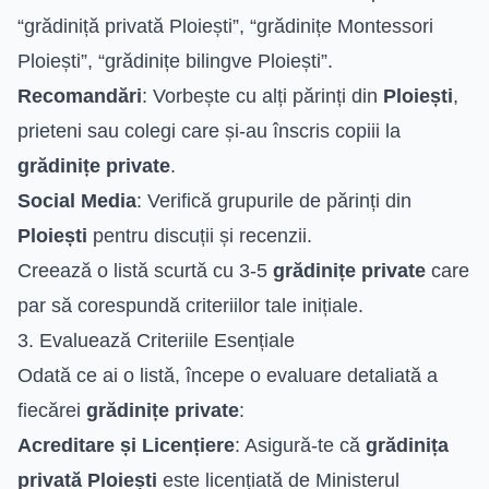
“grădiniță privată Ploiești”, “grădinițe Montessori
Ploiești”, “grădinițe bilingve Ploiești”.
Recomandări
: Vorbește cu alți părinți din
Ploiești
,
prieteni sau colegi care și-au înscris copiii la
grădinițe private
.
Social Media
: Verifică grupurile de părinți din
Ploiești
pentru discuții și recenzii.
Creează o listă scurtă cu 3-5
grădinițe private
care
par să corespundă criteriilor tale inițiale.
3. Evaluează Criteriile Esențiale
Odată ce ai o listă, începe o evaluare detaliată a
fiecărei
grădinițe private
:
Acreditare și Licențiere
: Asigură-te că
grădinița
privată Ploiești
este licențiată de Ministerul