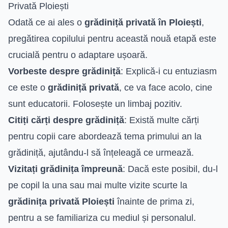
Privată Ploiești
Odată ce ai ales o
grădiniță privată în Ploiești
,
pregătirea copilului pentru această nouă etapă este
crucială pentru o adaptare ușoară.
Vorbeste despre grădiniță
: Explică-i cu entuziasm
ce este o
grădiniță privată
, ce va face acolo, cine
sunt educatorii. Folosește un limbaj pozitiv.
Citiți cărți despre grădiniță
: Există multe cărți
pentru copii care abordează tema primului an la
grădiniță, ajutându-l să înțeleagă ce urmează.
Vizitați grădinița împreună
: Dacă este posibil, du-l
pe copil la una sau mai multe vizite scurte la
grădinița privată Ploiești
înainte de prima zi,
pentru a se familiariza cu mediul și personalul.