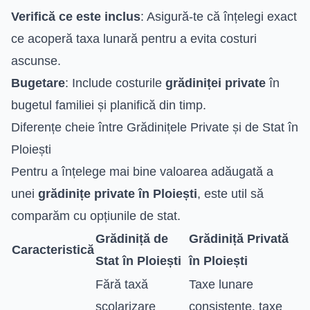
Verifică ce este inclus
: Asigură-te că înțelegi exact
ce acoperă taxa lunară pentru a evita costuri
ascunse.
Bugetare
: Include costurile
grădiniței private
în
bugetul familiei și planifică din timp.
Diferențe cheie între Grădinițele Private și de Stat în
Ploiești
Pentru a înțelege mai bine valoarea adăugată a
unei
grădinițe private în Ploiești
, este util să
comparăm cu opțiunile de stat.
Grădiniță de
Grădiniță Privată
Caracteristică
Stat în Ploiești
în Ploiești
Fără taxă
Taxe lunare
școlarizare
consistente, taxe