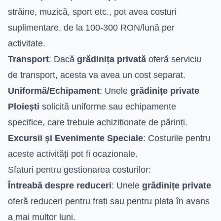
străine, muzică, sport etc., pot avea costuri
suplimentare, de la 100-300 RON/lună per
activitate.
Transport
: Dacă
grădinița privată
oferă serviciu
de transport, acesta va avea un cost separat.
Uniformă/Echipament
: Unele
grădinițe private
Ploiești
solicită uniforme sau echipamente
specifice, care trebuie achiziționate de părinți.
Excursii și Evenimente Speciale
: Costurile pentru
aceste activități pot fi ocazionale.
Sfaturi pentru gestionarea costurilor:
Întreabă despre reduceri
: Unele
grădinițe private
oferă reduceri pentru frați sau pentru plata în avans
a mai multor luni.