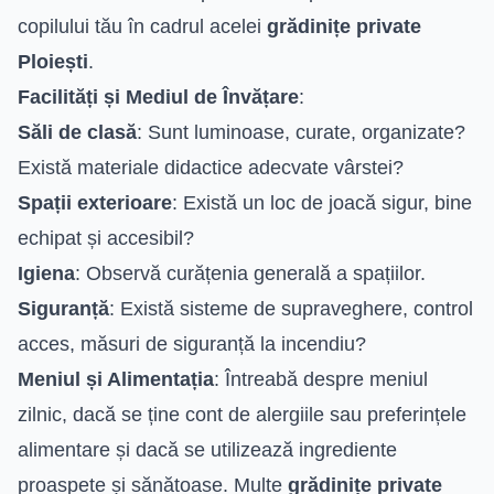
copilului tău în cadrul acelei
grădinițe private
Ploiești
.
Facilități și Mediul de Învățare
:
Săli de clasă
: Sunt luminoase, curate, organizate?
Există materiale didactice adecvate vârstei?
Spații exterioare
: Există un loc de joacă sigur, bine
echipat și accesibil?
Igiena
: Observă curățenia generală a spațiilor.
Siguranță
: Există sisteme de supraveghere, control
acces, măsuri de siguranță la incendiu?
Meniul și Alimentația
: Întreabă despre meniul
zilnic, dacă se ține cont de alergiile sau preferințele
alimentare și dacă se utilizează ingrediente
proaspete și sănătoase. Multe
grădinițe private