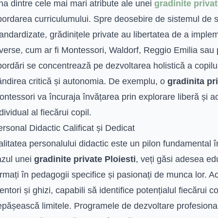
a dintre cele mai mari atribute ale unei
gradinite privat
bordarea curriculumului. Spre deosebire de sistemul de 
andardizate, grădinițele private au libertatea de a impl
iverse, cum ar fi Montessori, Waldorf, Reggio Emilia sau
ordări se concentrează pe dezvoltarea holistică a copilulu
ândirea critică și autonomia. De exemplu, o
gradinita pr
ntessori va încuraja învățarea prin explorare liberă și act
dividual al fiecărui copil.
rsonal Didactic Calificat și Dedicat
litatea personalului didactic este un pilon fundamental în
azul unei
gradinite private Ploiesti
, veți găsi adesea ed
rmați în pedagogii specifice și pasionați de munca lor. Ac
ntori și ghizi, capabili să identifice potențialul fiecărui co
epășească limitele. Programele de dezvoltare profesiona