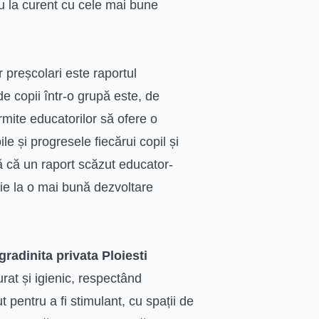
u la curent cu cele mai bune
 preșcolari este raportul
e copii într-o grupă este, de
rmite educatorilor să ofere o
e și progresele fiecărui copil și
ă că un raport scăzut educator-
uie la o mai bună dezvoltare
gradinita privata Ploiesti
urat și igienic, respectând
 pentru a fi stimulant, cu spații de