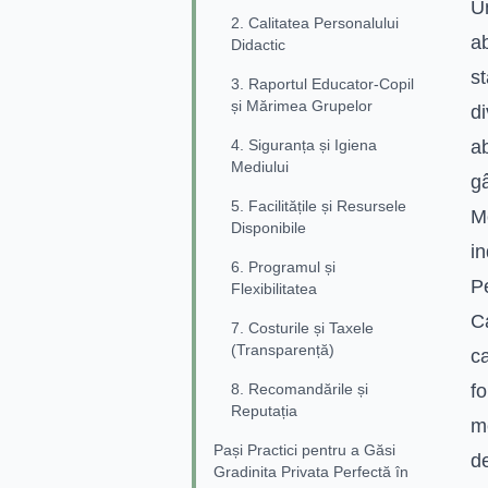
Un
2. Calitatea Personalului
a
Didactic
st
3. Raportul Educator-Copil
și Mărimea Grupelor
d
4. Siguranța și Igiena
ab
Mediului
g
5. Facilitățile și Resursele
Mo
Disponibile
in
6. Programul și
Pe
Flexibilitatea
Ca
7. Costurile și Taxele
(Transparență)
c
8. Recomandările și
fo
Reputația
me
Pași Practici pentru a Găsi
d
Gradinita Privata Perfectă în