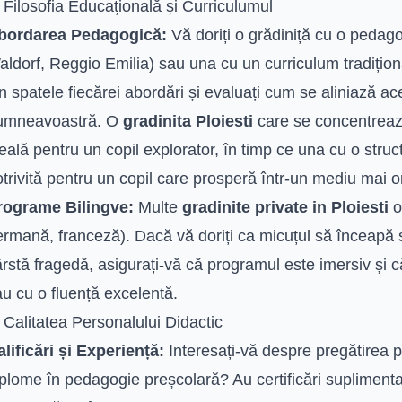
 Filosofia Educațională și Curriculumul
bordarea Pedagogică:
Vă doriți o grădiniță cu o pedago
ldorf, Reggio Emilia) sau una cu un curriculum tradițional
n spatele fiecărei abordări și evaluați cum se aliniază ace
umneavoastră. O
gradinita Ploiesti
care se concentrează
eală pentru un copil explorator, în timp ce una cu o struc
trivită pentru un copil care prosperă într-un mediu mai o
rograme Bilingve:
Multe
gradinite private in Ploiesti
o
rmană, franceză). Dacă vă doriți ca micuțul să înceapă s
rstă fragedă, asigurați-vă că programul este imersiv și că
u cu o fluență excelentă.
 Calitatea Personalului Didactic
lificări și Experiență:
Interesați-vă despre pregătirea p
plome în pedagogie preșcolară? Au certificări suplimenta