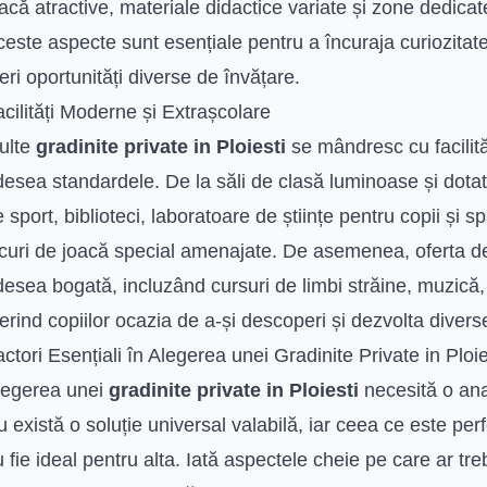
acă atractive, materiale didactice variate și zone dedicate
este aspecte sunt esențiale pentru a încuraja curiozitatea
eri oportunități diverse de învățare.
cilități Moderne și Extrașcolare
ulte
gradinite private in Ploiesti
se mândresc cu facilit
esea standardele. De la săli de clasă luminoase și dotate
 sport, biblioteci, laboratoare de științe pentru copii și 
curi de joacă special amenajate. De asemenea, oferta de 
esea bogată, incluzând cursuri de limbi străine, muzică, 
erind copiilor ocazia de a-și descoperi și dezvolta diverse
ctori Esențiali în Alegerea unei Gradinite Private in Ploie
legerea unei
gradinite private in Ploiesti
necesită o anal
 există o soluție universal valabilă, iar ceea ce este perf
 fie ideal pentru alta. Iată aspectele cheie pe care ar treb