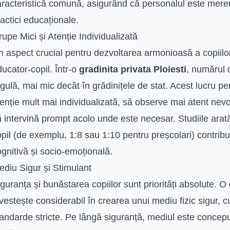
aracteristică comună, asigurând că personalul este mere
actici educaționale.
upe Mici și Atenție Individualizată
 aspect crucial pentru dezvoltarea armonioasă a copiilor
ucator-copil. Într-o
gradinita privata Ploiesti
, numărul d
gulă, mai mic decât în grădinițele de stat. Acest lucru pe
enție mult mai individualizată, să observe mai atent nevoil
 intervină prompt acolo unde este necesar. Studiile arat
pil (de exemplu, 1:8 sau 1:10 pentru preșcolari) contrib
gnitivă și socio-emoțională.
ediu Sigur și Stimulant
guranța și bunăstarea copiilor sunt priorități absolute. O
vestește considerabil în crearea unui mediu fizic sigur, c
andarde stricte. Pe lângă siguranță, mediul este conceput