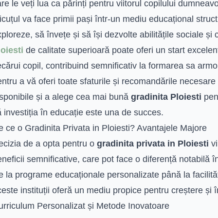
re le veți lua ca părinți pentru viitorul copilului dumnea
cuțul va face primii pași într-un mediu educațional struc
ploreze, să învețe și să își dezvolte abilitățile sociale și
oiesti
de calitate superioară poate oferi un start excelent
ecărui copil, contribuind semnificativ la formarea sa ar
ntru a vă oferi toate sfaturile și recomandările necesare 
isponibile și a alege cea mai bună
gradinita Ploiesti
pent
 investiția în educație este una de succes.
 ce o Gradinita Privata in Ploiesti? Avantajele Majore
ecizia de a opta pentru o
gradinita privata in Ploiesti
vi
neficii semnificative, care pot face o diferență notabilă î
 la programe educaționale personalizate până la facilită
este instituții oferă un mediu propice pentru creștere și 
urriculum Personalizat și Metode Inovatoare