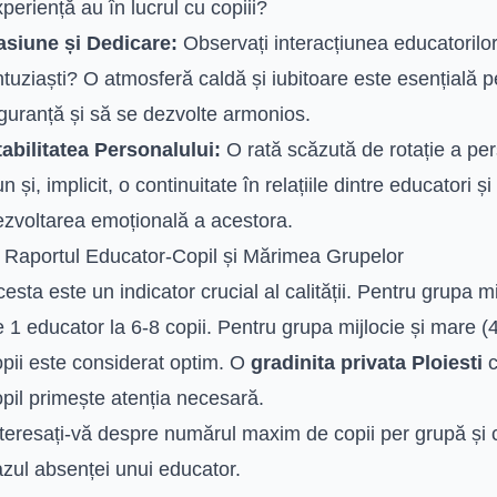
periență au în lucrul cu copiii?
asiune și Dedicare:
Observați interacțiunea educatorilor 
tuziaști? O atmosferă caldă și iubitoare este esențială p
guranță și să se dezvolte armonios.
tabilitatea Personalului:
O rată scăzută de rotație a per
n și, implicit, o continuitate în relațiile dintre educatori 
ezvoltarea emoțională a acestora.
. Raportul Educator-Copil și Mărimea Grupelor
esta este un indicator crucial al calității. Pentru grupa m
 1 educator la 6-8 copii. Pentru grupa mijlocie și mare (4
opii este considerat optim. O
gradinita privata Ploiesti
c
pil primește atenția necesară.
teresați-vă despre numărul maxim de copii per grupă și c
azul absenței unui educator.