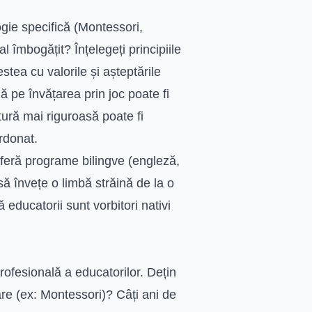
gie specifică (Montessori,
 îmbogățit? Înțelegeți principiile
stea cu valorile și așteptările
 pe învățarea prin joc poate fi
tură mai riguroasă poate fi
rdonat.
feră programe bilingve (engleză,
ă învețe o limbă străină de la o
 educatorii sunt vorbitori nativi
rofesională a educatorilor. Dețin
re (ex: Montessori)? Câți ani de