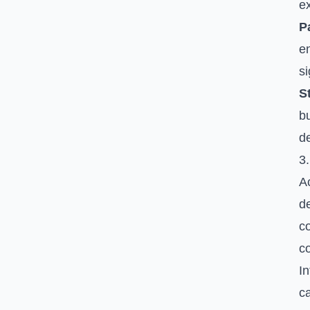
ex
P
en
si
S
bu
d
3
Ac
de
c
co
In
c