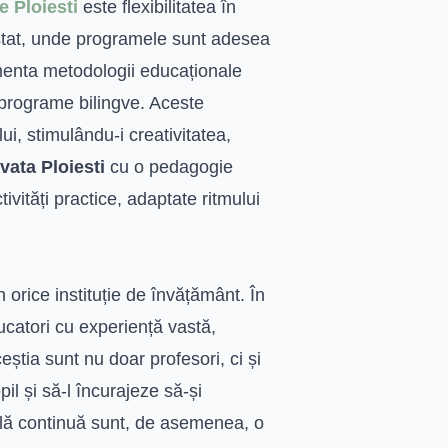
e Ploiesti
este flexibilitatea în
stat, unde programele sunt adesea
ementa metodologii educaționale
 programe bilingve. Aceste
i, stimulându-i creativitatea,
ivata Ploiesti
cu o pedagogie
ivități practice, adaptate ritmului
 orice instituție de învățământ. În
ucatori cu experiență vastă,
eștia sunt nu doar profesori, ci și
pil și să-l încurajeze să-și
lă continuă sunt, de asemenea, o