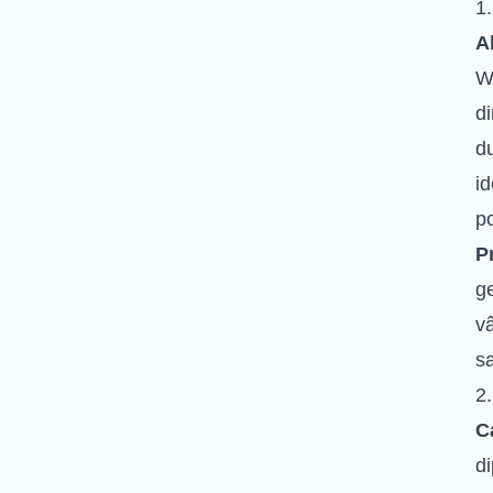
1.
A
Wa
di
d
id
po
P
ge
vâ
sa
2.
Ca
di