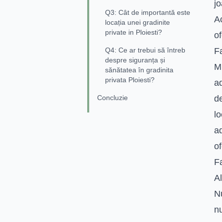
jo
Q3: Cât de importantă este
Ac
locația unei gradinite
private in Ploiesti?
of
Q4: Ce ar trebui să întreb
Fa
despre siguranța și
M
sănătatea în gradinita
privata Ploiesti?
ad
Concluzie
de
lo
ad
of
Fa
A
Nu
nu