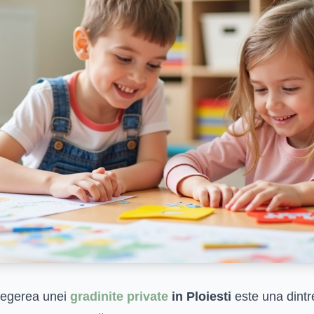
legerea unei
gradinite private
in Ploiesti
este una dintr