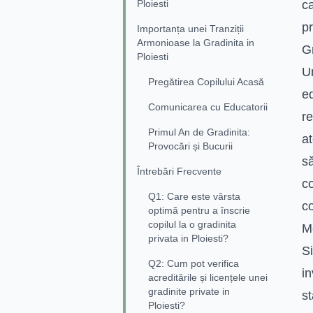
Ploiesti
c
pr
Importanța unei Tranziții
Armonioase la Gradinita in
Gr
Ploiesti
Un
Pregătirea Copilului Acasă
ed
Comunicarea cu Educatorii
re
Primul An de Gradinita:
at
Provocări și Bucurii
să
Întrebări Frecvente
co
Q1: Care este vârsta
co
optimă pentru a înscrie
copilul la o gradinita
M
privata in Ploiesti?
Si
Q2: Cum pot verifica
in
acreditările și licențele unei
gradinite private in
st
Ploiesti?