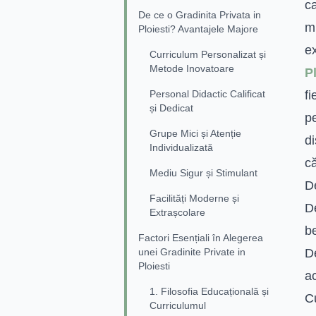
ca
De ce o Gradinita Privata in
mi
Ploiesti? Avantajele Majore
ex
Curriculum Personalizat și
Metode Inovatoare
Pl
Personal Didactic Calificat
fi
și Dedicat
pe
Grupe Mici și Atenție
d
Individualizată
că
Mediu Sigur și Stimulant
De
Facilități Moderne și
D
Extrașcolare
be
Factori Esențiali în Alegerea
unei Gradinite Private in
De
Ploiesti
ac
1. Filosofia Educațională și
C
Curriculumul