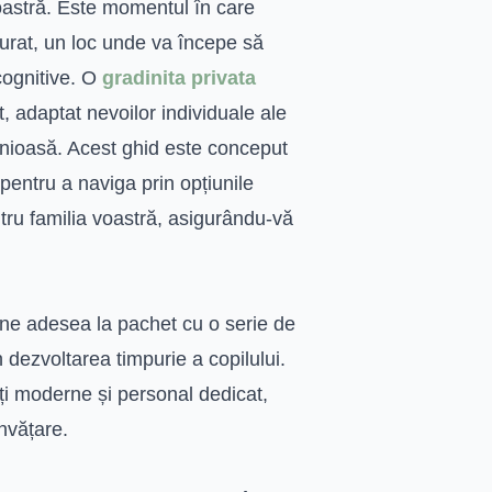
voastră. Este momentul în care
turat, un loc unde va începe să
 cognitive. O
gradinita privata
, adaptat nevoilor individuale ale
monioasă. Acest ghid este conceput
pentru a naviga prin opțiunile
ru familia voastră, asigurându-vă
ne adesea la pachet cu o serie de
n dezvoltarea timpurie a copilului.
ți moderne și personal dedicat,
învățare.