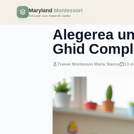
Maryland
Montessori
Educație care respectă copilul
Educatie Prescolara
Alegerea une
Ghid Compl
Trainer Montessori Maria Stancu
13 m