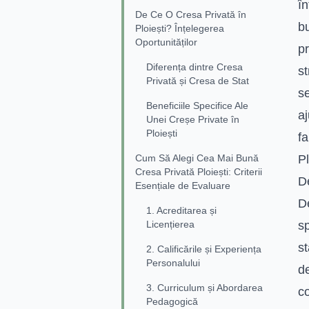
în
De Ce O Cresa Privată în
bu
Ploiești? Înțelegerea
Oportunităților
pr
Diferența dintre Cresa
st
Privată și Cresa de Stat
s
Beneficiile Specifice Ale
aj
Unei Creșe Private în
Ploiești
fa
Cum Să Alegi Cea Mai Bună
Pl
Cresa Privată Ploiești: Criterii
De
Esențiale de Evaluare
De
1. Acreditarea și
Licențierea
sp
st
2. Calificările și Experiența
Personalului
de
3. Curriculum și Abordarea
co
Pedagogică