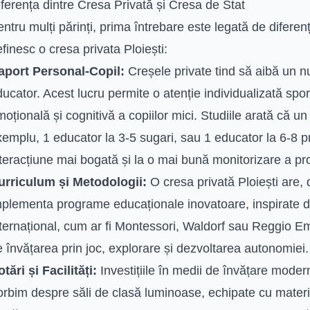
ferența dintre Cresa Privată și Cresa de Stat
ntru mulți părinți, prima întrebare este legată de difere
finesc o cresa privata Ploiești:
aport Personal-Copil:
Creșele private tind să aibă un n
ucator. Acest lucru permite o atenție individualizată spor
oțională și cognitivă a copiilor mici. Studiile arată că u
emplu, 1 educator la 3-5 sugari, sau 1 educator la 6-8 pr
teracțiune mai bogată și la o mai bună monitorizare a prog
urriculum și Metodologii:
O cresa privată Ploiești are, 
mplementa programe educaționale inovatoare, inspirate d
ternațional, cum ar fi Montessori, Waldorf sau Reggio Em
 învățarea prin joc, explorare și dezvoltarea autonomiei.
tări și Facilități:
Investițiile în medii de învățare modern
rbim despre săli de clasă luminoase, echipate cu material