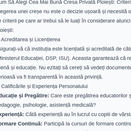
um Să Alegi Cea Mai Bună Cresa Privată Ploiești: Criteri
egerea unei creșe nu este o decizie ușoară și necesită o 
 criterii pe care ar trebui să le luați în considerare atunc
oiești:
 Acreditarea și Licențierea
igurați-vă că instituția este licențiată și acreditată de că
Ministerul Educației, DSP, ISU). Aceasta garantează că r
ienă și educație. Nu ezitați să cereți să vedeți document
rioasă va fi transparentă în această privință.
 Calificările și Experiența Personalului
ducație și Pregătire:
Care este pregătirea educatorilor și 
edagogie, psihologie, asistență medicală?
xperiență:
Câtă experiență au în lucrul cu copiii de vâr
ormare Continuă:
Participă la cursuri de formare continu