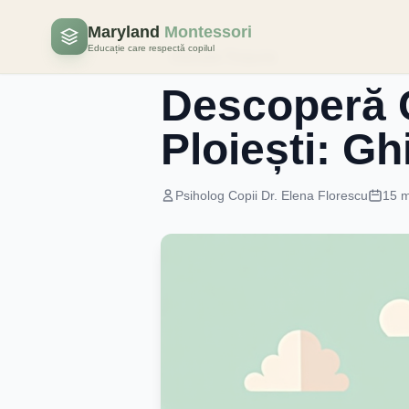
Maryland
Montessori
Educație care respectă copilul
Educatie Timpurie
Descoperă 
Ploiești: G
Psiholog Copii Dr. Elena Florescu
15 m