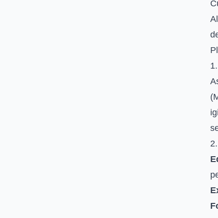
C
Al
de
Pl
1.
As
(
ig
se
2.
E
p
E
F