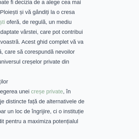
oate fi decizia de a alege cea mai
oiești și vă gândiți la o cresa
ști
oferă, de regulă, un mediu
daptate vârstei, care pot contribui
avoastră. Acest ghid complet vă va
tă, care să corespundă nevoilor
niversul creșelor private din
ilor
alegerea unei
creșe private
, în
e distincte față de alternativele de
r un loc de îngrijire, ci o instituție
dit pentru a maximiza potențialul