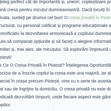
țeleg perfect cât de importantă și, uneori, copleșitoare p
nă cresa pentru micuțul dumneavoastră. Dacă locuiți în Pl
ivata, sunteți pe drumul cel bun! O
cresa privată în Ploie
ructurat, cu personal calificat și programe educaționale a
emnificativ la dezvoltarea armonioasă a copilului dumne
uta să comparați opțiunile și să faceți o alegere informa
miliei și, mai ales, ale micuțului. Să explorăm împreună u
oiești!
 Ce O Cresa Privată în Ploiești? Înțelegerea Oportunităț
cizia de a înscrie copilul la cresa este una majoră, iar 
ecial în orașe precum Ploiești, vine cu o serie de avantaj
at sau de îngrijire la domiciliu. O cresa privată nu este doa
dicată dezvoltării timpurii, unde fiecare aspect este gân
piilor.