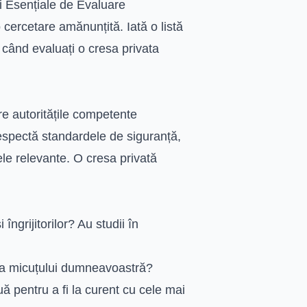
i Esențiale de Evaluare
cercetare amănunțită. Iată o listă
i când evaluați o cresa privata
tre autoritățile competente
espectă standardele de siguranță,
ele relevante. O cresa privată
îngrijitorilor? Au studii în
sta micuțului dumneavoastră?
ă pentru a fi la curent cu cele mai