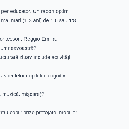
 per educator. Un raport optim
i mai mari (1-3 ani) de 1:6 sau 1:8.
ntessori, Reggio Emilia,
le dumneavoastră?
cturată ziua? Include activități
spectelor copilului: cognitiv,
, muzică, mișcare)?
tru copii: prize protejate, mobilier