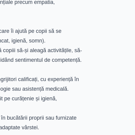
sențiale precum empatia,
care îi ajută pe copii să se
ncat, igienă, somn).
opiii să-și aleagă activitățile, să-
nsolidând sentimentul de competență.
ijitori calificați, cu experiență în
ologie sau asistență medicală.
 pe curățenie și igienă,
în bucătării proprii sau furnizate
 adaptate vârstei.