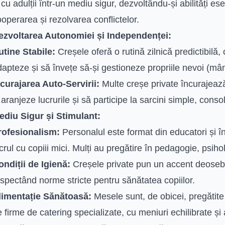
 cu adulții într-un mediu sigur, dezvoltându-și abilități e
operarea și rezolvarea conflictelor.
ezvoltarea Autonomiei și Independenței:
utine Stabile:
Creșele oferă o rutină zilnică predictibilă, 
apteze și să învețe să-și gestioneze propriile nevoi (mâ
ncurajarea Auto-Servirii:
Multe creșe private încurajează c
 aranjeze lucrurile și să participe la sarcini simple, co
ediu Sigur și Stimulant:
rofesionalism:
Personalul este format din educatori și îngr
crul cu copiii mici. Mulți au pregătire în pedagogie, psih
ondiții de Igienă:
Creșele private pun un accent deosebit
spectând norme stricte pentru sănătatea copiilor.
limentație Sănătoasă:
Mesele sunt, de obicei, pregătite 
 firme de catering specializate, cu meniuri echilibrate și