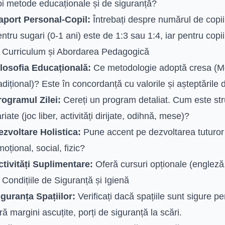
oi metode educaționale și de siguranță?
aport Personal-Copil:
Întrebați despre numărul de copii
ntru sugari (0-1 ani) este de 1:3 sau 1:4, iar pentru copi
. Curriculum și Abordarea Pedagogică
ilosofia Educațională:
Ce metodologie adoptă cresa (Mo
adițional)? Este în concordanță cu valorile și așteptări
rogramul Zilei:
Cereți un program detaliat. Cum este stru
riate (joc liber, activități dirijate, odihnă, mese)?
ezvoltare Holistica:
Pune accent pe dezvoltarea tuturor a
oțional, social, fizic?
ctivități Suplimentare:
Oferă cursuri opționale (engleză
 Condițiile de Siguranță și Igienă
iguranța Spațiilor:
Verificați dacă spațiile sunt sigure pen
ră margini ascuțite, porți de siguranță la scări.