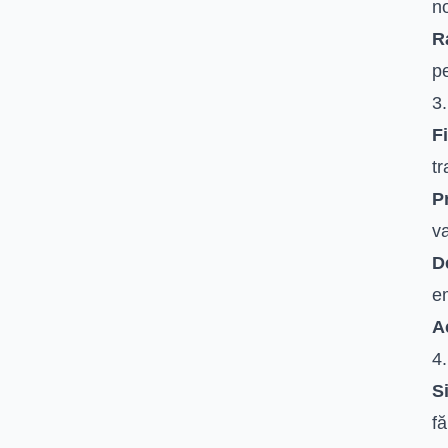
n
R
pe
3
F
tr
P
va
D
em
A
4.
S
fă