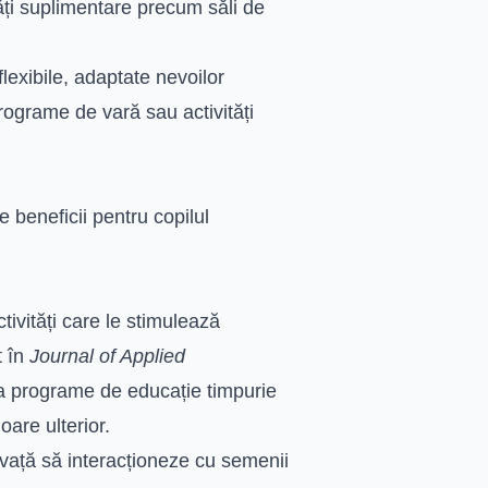
tăți suplimentare precum săli de
exibile, adaptate nevoilor
programe de vară sau activități
 beneficii pentru copilul
tivități care le stimulează
t în
Journal of Applied
a programe de educație timpurie
are ulterior.
învață să interacționeze cu semenii