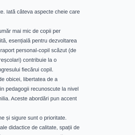
nțe. Iată câteva aspecte cheie care
umăr mai mic de copii per
ită, esențială pentru dezvoltarea
n raport personal-copil scăzut (de
eșcolari) contribuie la o
resului fiecărui copil.
de obicei, libertatea de a
in pedagogii recunoscute la nivel
ilia. Aceste abordări pun accent
e și sigure sunt o prioritate.
e didactice de calitate, spații de