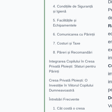
Di
4. Condițiile de Siguranță
Pe
și Igienă
de
5. Facilitățile și
Echipamentele
R
ed
6. Comunicarea cu Părinții
em
7. Costuri și Taxe
ex
8. Păreri și Recomandări
in
Integrarea Copilului în Cresa
C
Privată Ploiești: Sfaturi pentru
Părinți
i
Cresa Privată Ploiești: O
in
Investiție în Viitorul Copilului
pe
Dumneavoastră
Do
Întrebări Frecvente
Vo
1. Cât costă o cresa