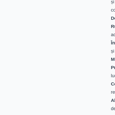
și
co
D
R
ad
Î
și
M
P
lu
C
re
A
de