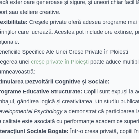
acă exterioare generoase și sigure, și uneori chiar facili
ort sau ateliere creative.
exibilitate:
Creșele private oferă adesea programe mai fl
rinților care lucrează. Acestea pot include ore extinse, 
ționale.
neficiile Specifice Ale Unei Creșe Private în Ploiești
legerea unei
creșe private în Ploiești
poate aduce multiple
umneavoastră:
timularea Dezvoltării Cognitive și Sociale:
rograme Educative Structurate:
Copiii sunt expuși la ac
mbajul, gândirea logică și creativitatea. Un studiu publica
evelopmental Psychology
a demonstrat că participarea l
 calitate este asociată cu performanțe academice superio
nteracțiuni Sociale Bogate:
Într-o cresa privată, copiii 