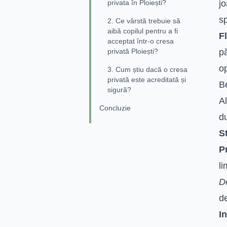
privata în Ploiești?
jo
sp
2. Ce vârstă trebuie să
aibă copilul pentru a fi
Fl
acceptat într-o cresa
privată Ploiești?
pă
op
3. Cum știu dacă o cresa
privată este acreditată și
Be
sigură?
A
Concluzie
d
S
P
li
D
de
I