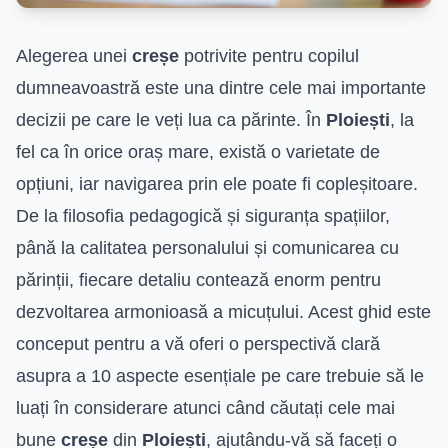
Alegerea unei
creșe
potrivite pentru copilul
dumneavoastră este una dintre cele mai importante
decizii pe care le veți lua ca părinte. În
Ploiești
, la
fel ca în orice oraș mare, există o varietate de
opțiuni, iar navigarea prin ele poate fi copleșitoare.
De la filosofia pedagogică și siguranța spațiilor,
până la calitatea personalului și comunicarea cu
părinții, fiecare detaliu contează enorm pentru
dezvoltarea armonioasă a micuțului. Acest ghid este
conceput pentru a vă oferi o perspectivă clară
asupra a 10 aspecte esențiale pe care trebuie să le
luați în considerare atunci când căutați cele mai
bune
creșe
din
Ploiești
, ajutându-vă să faceți o