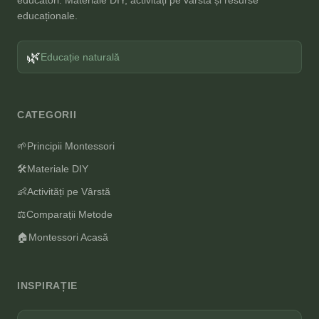
educatori. Materiale DIY, activități pe vârstă și resurse
educaționale.
🌿
Educație naturală
CATEGORII
🌱
Principii Montessori
🛠️
Materiale DIY
👶
Activități pe Vârstă
⚖️
Comparații Metode
🏠
Montessori Acasă
INSPIRAȚIE