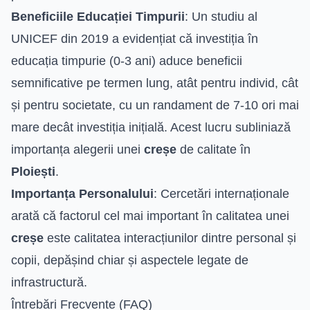
Beneficiile Educației Timpurii
: Un studiu al
UNICEF din 2019 a evidențiat că investiția în
educația timpurie (0-3 ani) aduce beneficii
semnificative pe termen lung, atât pentru individ, cât
și pentru societate, cu un randament de 7-10 ori mai
mare decât investiția inițială. Acest lucru subliniază
importanța alegerii unei
creșe
de calitate în
Ploiești
.
Importanța Personalului
: Cercetări internaționale
arată că factorul cel mai important în calitatea unei
creșe
este calitatea interacțiunilor dintre personal și
copii, depășind chiar și aspectele legate de
infrastructură.
Întrebări Frecvente (FAQ)