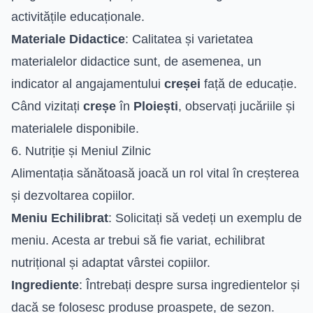
activitățile educaționale.
Materiale Didactice
: Calitatea și varietatea
materialelor didactice sunt, de asemenea, un
indicator al angajamentului
creșei
față de educație.
Când vizitați
creșe
în
Ploiești
, observați jucăriile și
materialele disponibile.
6. Nutriție și Meniul Zilnic
Alimentația sănătoasă joacă un rol vital în creșterea
și dezvoltarea copiilor.
Meniu Echilibrat
: Solicitați să vedeți un exemplu de
meniu. Acesta ar trebui să fie variat, echilibrat
nutrițional și adaptat vârstei copiilor.
Ingrediente
: Întrebați despre sursa ingredientelor și
dacă se folosesc produse proaspete, de sezon.