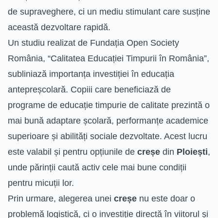
de supraveghere, ci un mediu stimulant care susține
această dezvoltare rapidă.
Un studiu realizat de Fundația Open Society
România, “Calitatea Educației Timpurii în România”,
subliniază importanța investiției în educația
antepreșcolară. Copiii care beneficiază de
programe de educație timpurie de calitate prezintă o
mai bună adaptare școlară, performanțe academice
superioare și abilități sociale dezvoltate. Acest lucru
este valabil și pentru opțiunile de
creșe
din
Ploiești
,
unde părinții caută activ cele mai bune condiții
pentru micuții lor.
Prin urmare, alegerea unei
creșe
nu este doar o
problemă logistică, ci o investiție directă în viitorul și