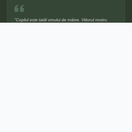
"Copilul este tatăl omului de mâine. Viitorul nostru
depinde de modul în care îl creștem astăzi."
— Dr. Maria Montessori
CONTACT
contact@gradinitamaryland.ro
Link-uri
Contact
Confidențialitate
Termeni
0-3 ani: Nido
3-6 ani: Casa Copiilor
6-12 ani: Elementar