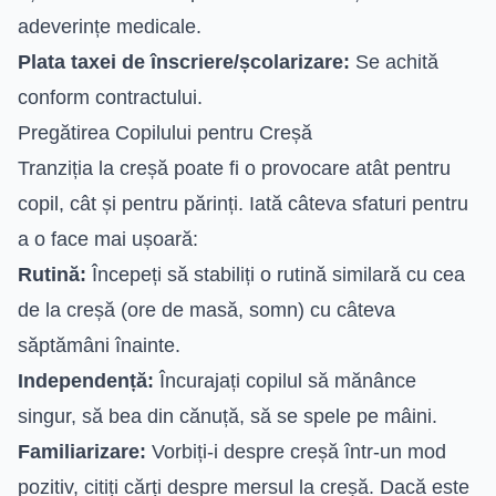
adeverințe medicale.
Plata taxei de înscriere/școlarizare:
Se achită
conform contractului.
Pregătirea Copilului pentru Creșă
Tranziția la creșă poate fi o provocare atât pentru
copil, cât și pentru părinți. Iată câteva sfaturi pentru
a o face mai ușoară:
Rutină:
Începeți să stabiliți o rutină similară cu cea
de la creșă (ore de masă, somn) cu câteva
săptămâni înainte.
Independență:
Încurajați copilul să mănânce
singur, să bea din cănuță, să se spele pe mâini.
Familiarizare:
Vorbiți-i despre creșă într-un mod
pozitiv, citiți cărți despre mersul la creșă. Dacă este