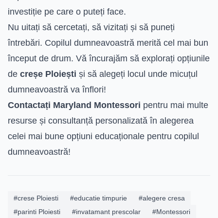
investiție pe care o puteți face.
Nu uitați să cercetați, să vizitați și să puneți
întrebări. Copilul dumneavoastră merită cel mai bun
început de drum. Vă încurajăm să explorați opțiunile
de
creșe Ploiești
și să alegeți locul unde micuțul
dumneavoastră va înflori!
Contactați Maryland Montessori
pentru mai multe
resurse și consultanță personalizată în alegerea
celei mai bune opțiuni educaționale pentru copilul
dumneavoastră!
#crese Ploiesti
#educatie timpurie
#alegere cresa
#parinti Ploiesti
#invatamant prescolar
#Montessori