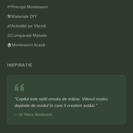
🌱
Principii Montessori
🛠️
Materiale DIY
👶
Activități pe Vârstă
⚖️
Comparații Metode
🏠
Montessori Acasă
INSPIRAȚIE
"Copilul este tatăl omului de mâine. Viitorul nostru
depinde de modul în care îl creștem astăzi."
— Dr. Maria Montessori