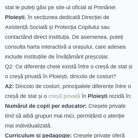
stat le puteți găsi pe site-ul oficial al Primăriei
Ploiești
, în secțiunea dedicată Direcției de
Asistență Socială și Protecția Copilului sau
contactând direct instituția. De asemenea, puteți
consulta harta interactivă a orașului, care adesea
include instituțiile de învățământ preșcolar.
Q2: Ce diferențe cheie există între o creșă de stat și
o creșă privată în Ploiești, dincolo de costuri?
A2:
Dincolo de costuri, principalele diferențe între o
creșă de stat și o
creșă privată
în
Ploiești
rezidă în:
Numărul de copii per educator:
Creșele private
tind să aibă grupuri mai mici, permițând o atenție
mai individualizată.
Curriculum și pedagogie:
Creșele private oferă