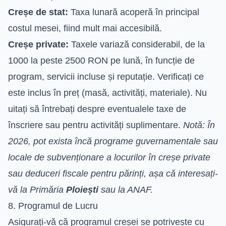
Creșe de stat:
Taxa lunară acoperă în principal
costul mesei, fiind mult mai accesibilă.
Creșe private:
Taxele variază considerabil, de la
1000 la peste 2500 RON pe lună, în funcție de
program, servicii incluse și reputație. Verificați ce
este inclus în preț (masă, activități, materiale). Nu
uitați să întrebați despre eventualele taxe de
înscriere sau pentru activități suplimentare.
Notă: În
2026, pot exista încă programe guvernamentale sau
locale de subvenționare a locurilor în creșe private
sau deduceri fiscale pentru părinți, așa că interesați-
vă la Primăria
Ploiești
sau la ANAF.
8. Programul de Lucru
Asigurați-vă că programul creșei se potrivește cu