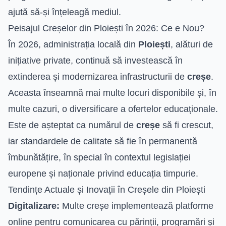
ajută să-și înțeleagă mediul.
Peisajul Creșelor din Ploiești în 2026: Ce e Nou?
În 2026, administrația locală din
Ploiești
, alături de
inițiative private, continuă să investească în
extinderea și modernizarea infrastructurii de
creșe
.
Aceasta înseamnă mai multe locuri disponibile și, în
multe cazuri, o diversificare a ofertelor educaționale.
Este de așteptat ca numărul de
creșe
să fi crescut,
iar standardele de calitate să fie în permanentă
îmbunătățire, în special în contextul legislației
europene și naționale privind educația timpurie.
Tendințe Actuale și Inovații în Creșele din Ploiești
Digitalizare:
Multe creșe implementează platforme
online pentru comunicarea cu părinții, programări și