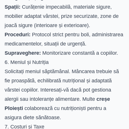
Spații:
Curățenie impecabilă, materiale sigure,
mobilier adaptat vârstei, prize securizate, zone de
joacă sigure (interioare și exterioare).
Proceduri:
Protocol strict pentru boli, administrarea
medicamentelor, situații de urgență.
Supraveghere:
Monitorizare constantă a copiilor.
6. Meniul și Nutriția
Solicitați meniul săptămânal. Mâncarea trebuie să
fie proaspătă, echilibrată nutrițional și adaptată
vârstei copiilor. Interesați-vă dacă pot gestiona
alergii sau intoleranțe alimentare. Multe
creșe
Ploiești
colaborează cu nutriționiști pentru a
asigura diete sănătoase.
7. Costuri și Taxe