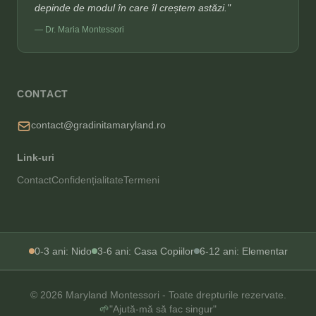
depinde de modul în care îl creștem astăzi."
— Dr. Maria Montessori
CONTACT
contact@gradinitamaryland.ro
Link-uri
Contact
Confidențialitate
Termeni
0-3 ani: Nido
3-6 ani: Casa Copiilor
6-12 ani: Elementar
© 2026 Maryland Montessori - Toate drepturile rezervate.
🌱
"Ajută-mă să fac singur"