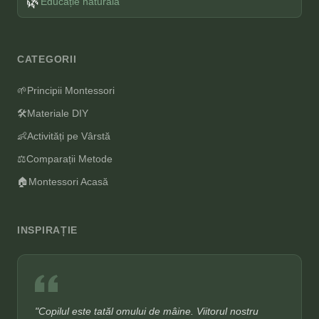
🌿
Educație naturală
CATEGORII
🌱
Principii Montessori
🛠️
Materiale DIY
👶
Activități pe Vârstă
⚖️
Comparații Metode
🏠
Montessori Acasă
INSPIRAȚIE
"Copilul este tatăl omului de mâine. Viitorul nostru