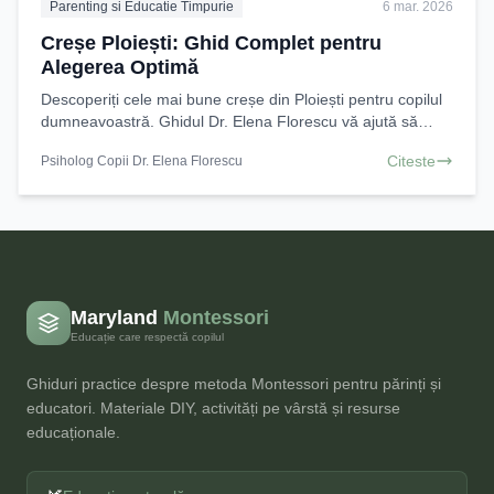
Parenting si Educatie Timpurie
6 mar. 2026
Creșe Ploiești: Ghid Complet pentru
Alegerea Optimă
Descoperiți cele mai bune creșe din Ploiești pentru copilul
dumneavoastră. Ghidul Dr. Elena Florescu vă ajută să
faceți o alegere informată, oferind sfaturi
Citeste
Psiholog Copii Dr. Elena Florescu
Maryland
Montessori
Educație care respectă copilul
Ghiduri practice despre metoda Montessori pentru părinți și
educatori. Materiale DIY, activități pe vârstă și resurse
educaționale.