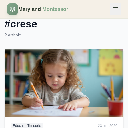
Maryland
Montessori
Eticheta
#crese
2 articole
Educatie Timpurie
23 mai 2026