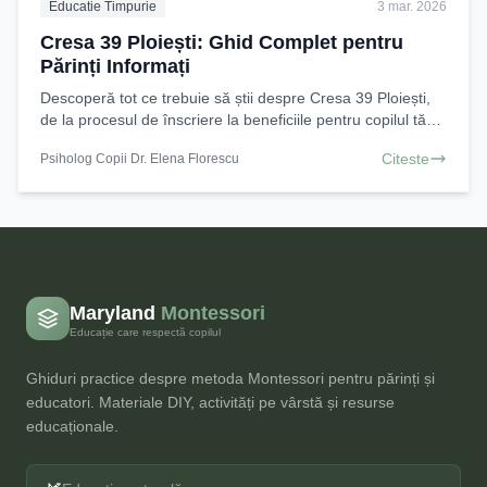
Educatie Timpurie
3 mar. 2026
Cresa 39 Ploiești: Ghid Complet pentru
Părinți Informați
Descoperă tot ce trebuie să știi despre Cresa 39 Ploiești,
de la procesul de înscriere la beneficiile pentru copilul tău.
Află cum să alegi cea mai bună cresa
Citeste
Psiholog Copii Dr. Elena Florescu
Maryland
Montessori
Educație care respectă copilul
Ghiduri practice despre metoda Montessori pentru părinți și
educatori. Materiale DIY, activități pe vârstă și resurse
educaționale.