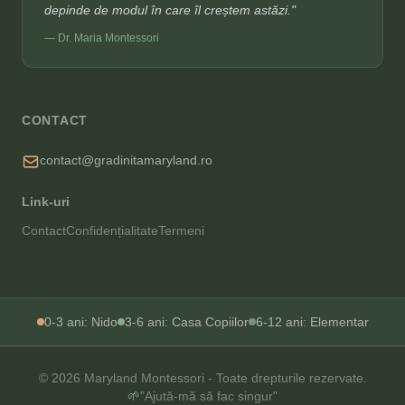
depinde de modul în care îl creștem astăzi."
— Dr. Maria Montessori
CONTACT
contact@gradinitamaryland.ro
Link-uri
Contact
Confidențialitate
Termeni
0-3 ani: Nido
3-6 ani: Casa Copiilor
6-12 ani: Elementar
© 2026 Maryland Montessori - Toate drepturile rezervate.
🌱
"Ajută-mă să fac singur"