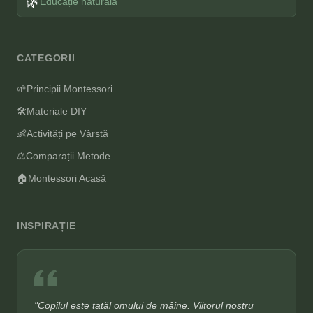
🌿
Educație naturală
CATEGORII
🌱
Principii Montessori
🛠️
Materiale DIY
👶
Activități pe Vârstă
⚖️
Comparații Metode
🏠
Montessori Acasă
INSPIRAȚIE
"Copilul este tatăl omului de mâine. Viitorul nostru