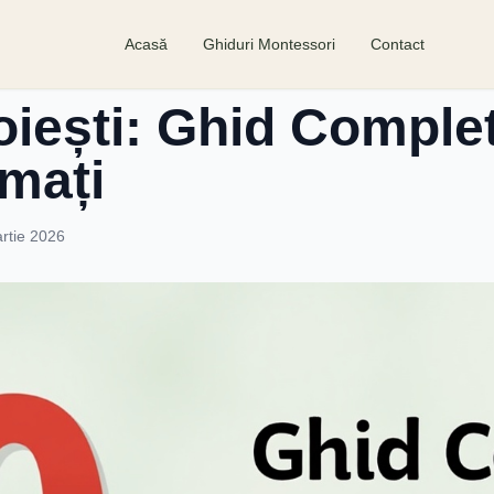
Acasă
Ghiduri Montessori
Contact
oiești: Ghid Comple
rmați
rtie 2026