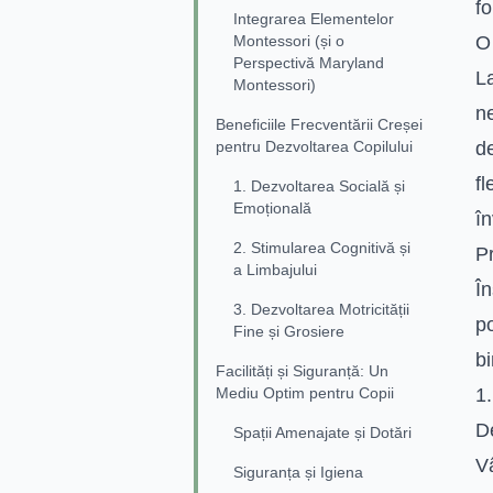
fo
Integrarea Elementelor
Montessori (și o
O 
Perspectivă Maryland
La
Montessori)
ne
Beneficiile Frecventării Creșei
pentru Dezvoltarea Copilului
de
fl
1. Dezvoltarea Socială și
Emoțională
în
2. Stimularea Cognitivă și
P
a Limbajului
În
3. Dezvoltarea Motricității
po
Fine și Grosiere
bi
Facilități și Siguranță: Un
Mediu Optim pentru Copii
1.
D
Spații Amenajate și Dotări
Vâ
Siguranța și Igiena