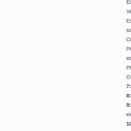
Ex
V
Es
sa
Cu
Pr
ec
P
O 
7:
8:
9:
ex
1