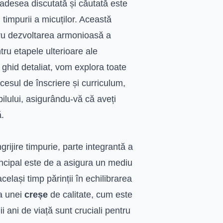
 adesea discutată și căutată este
ei timpurii a micuților. Această
tru dezvoltarea armonioasă a
ntru etapele ulterioare ale
 ghid detaliat, vom explora toate
ocesul de înscriere și curriculum,
opilului, asigurându-vă că aveți
ă.
grijire timpurie, parte integrantă a
incipal este de a asigura un mediu
același timp părinții în echilibrarea
ța unei
creșe
de calitate, cum este
i ani de viață sunt cruciali pentru