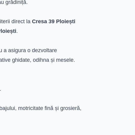
u grădiniță.
erii direct la
Cresa 39 Ploiești
loiești
.
u a asigura o dezvoltare
ucative ghidate, odihna și mesele.
.
jului, motricitate fină și grosieră,