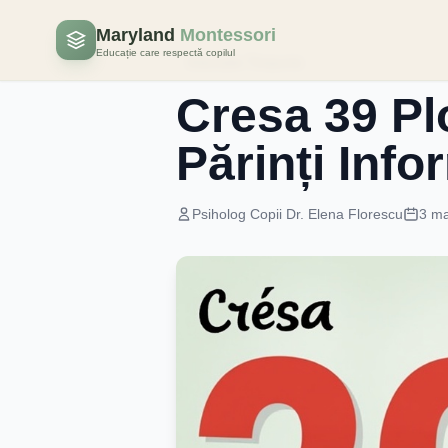
Maryland
Montessori
Educație care respectă copilul
Educatie Timpurie
Cresa 39 Pl
Părinți Info
Psiholog Copii Dr. Elena Florescu
3 ma