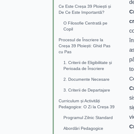
de
Ce Este Creșa 39 Ploiești și
C
De Ce Este Importantă?
c
O Filosofie Centrată pe
Copil
co
Procesul de Înscriere la
în
Creșa 39 Ploiești: Ghid Pas
a
cu Pas
pâ
1. Criterii de Eligibilitate și
Perioada de Înscriere
to
C
2. Documente Necesare
C
3. Criterii de Departajare
s
Curriculum și Activități
Pedagogice: O Zi la Creșa 39
si
vi
Programul Zilnic Standard
C
Abordări Pedagogice