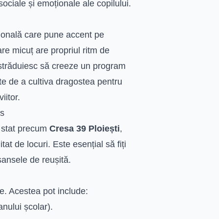
 sociale și emoționale ale copilului.
țională care pune accent pe
re micuț are propriul ritm de
străduiesc să creeze un program
este de a cultiva dragostea pentru
iitor.
as
de stat precum
Cresa 39 Ploiești
,
t de locuri. Este esențial să fiți
șansele de reușită.
ate. Acestea pot include:
anului școlar).