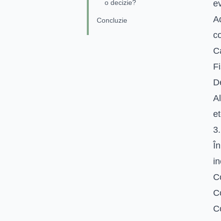
o decizie?
e
Ad
Concluzie
co
Ca
Fi
De
Al
et
3.
Î
in
Co
C
Co