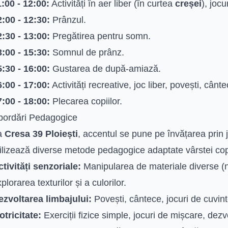
1:00 - 12:00:
Activități în aer liber (în curtea
creșei
), joc
2:00 - 12:30:
Prânzul.
2:30 - 13:00:
Pregătirea pentru somn.
3:00 - 15:30:
Somnul de prânz.
5:30 - 16:00:
Gustarea de după-amiază.
6:00 - 17:00:
Activități recreative, joc liber, povești, cânte
7:00 - 18:00:
Plecarea copiilor.
bordări Pedagogice
a
Cresa 39 Ploiești
, accentul se pune pe învățarea prin j
ilizează diverse metode pedagogice adaptate vârstei copii
tivități senzoriale:
Manipularea de materiale diverse (n
plorarea texturilor și a culorilor.
ezvoltarea limbajului:
Povești, cântece, jocuri de cuvint
otricitate:
Exerciții fizice simple, jocuri de mișcare, dez