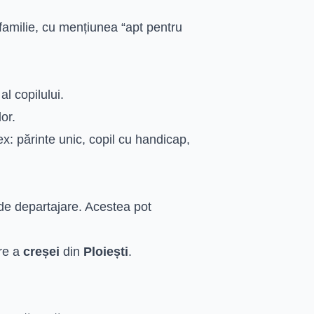
familie, cu mențiunea “apt pentru
l copilului.
or.
ex: părinte unic, copil cu handicap,
i de departajare. Acestea pot
are a
creșei
din
Ploiești
.