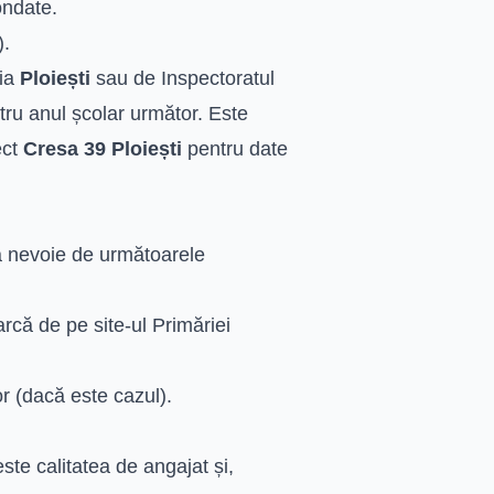
ondate.
).
ria
Ploiești
sau de Inspectoratul
tru anul școlar următor. Este
ect
Cresa 39 Ploiești
pentru date
ea nevoie de următoarele
că de pe site-ul Primăriei
lor (dacă este cazul).
ste calitatea de angajat și,