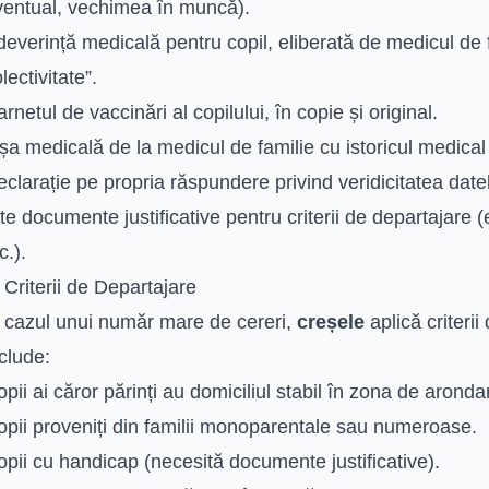
ventual, vechimea în muncă).
everință medicală pentru copil, eliberată de medicul de 
lectivitate”.
rnetul de vaccinări al copilului, în copie și original.
șa medicală de la medicul de familie cu istoricul medical a
clarație pe propria răspundere privind veridicitatea datel
te documente justificative pentru criterii de departajare (
c.).
 Criterii de Departajare
n cazul unui număr mare de cereri,
creșele
aplică criteri
clude:
pii ai căror părinți au domiciliul stabil în zona de arond
opii proveniți din familii monoparentale sau numeroase.
pii cu handicap (necesită documente justificative).