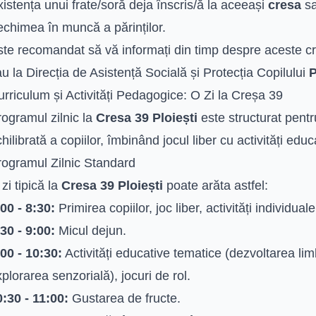
istența unui frate/soră deja înscris/ă la aceeași
cresa
sa
echimea în muncă a părinților.
te recomandat să vă informați din timp despre aceste crit
u la Direcția de Asistență Socială și Protecția Copilului
P
rriculum și Activități Pedagogice: O Zi la Creșa 39
ogramul zilnic la
Cresa 39 Ploiești
este structurat pentr
hilibrată a copiilor, îmbinând jocul liber cu activități ed
rogramul Zilnic Standard
zi tipică la
Cresa 39 Ploiești
poate arăta astfel:
00 - 8:30:
Primirea copiilor, joc liber, activități individuale
30 - 9:00:
Micul dejun.
00 - 10:30:
Activități educative tematice (dezvoltarea limba
plorarea senzorială), jocuri de rol.
0:30 - 11:00:
Gustarea de fructe.