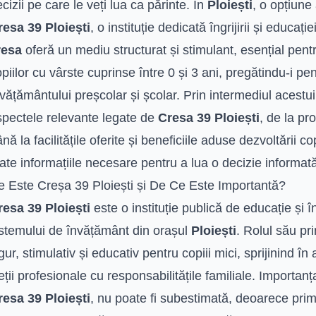
cizii pe care le veți lua ca părinte. În
Ploiești
, o opțiune
resa 39 Ploiești
, o instituție dedicată îngrijirii și educați
resa
oferă un mediu structurat și stimulant, esențial pen
piilor cu vârste cuprinse între 0 și 3 ani, pregătindu-i pe
vățământului preșcolar și școlar. Prin intermediul acestui
spectele relevante legate de
Cresa 39 Ploiești
, de la pr
nă la facilitățile oferite și beneficiile aduse dezvoltării c
ate informațiile necesare pentru a lua o decizie informat
e Este Creșa 39 Ploiești și De Ce Este Importantă?
resa 39 Ploiești
este o instituție publică de educație și în
istemului de învățământ din orașul
Ploiești
. Rolul său pr
gur, stimulativ și educativ pentru copiii mici, sprijinind în 
eții profesionale cu responsabilitățile familiale. Importan
resa 39 Ploiești
, nu poate fi subestimată, deoarece primi