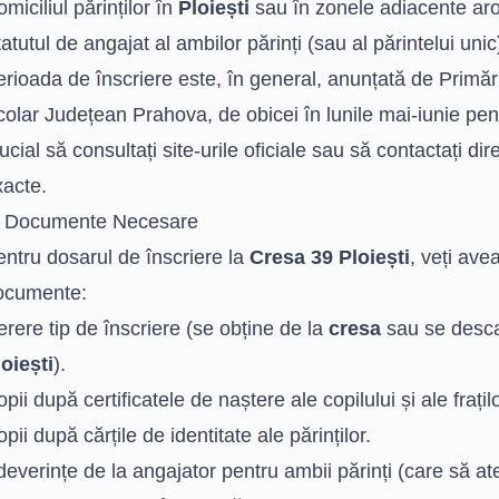
miciliul părinților în
Ploiești
sau în zonele adiacente ar
atutul de angajat al ambilor părinți (sau al părintelui unic
erioada de înscriere este, în general, anunțată de Primă
olar Județean Prahova, de obicei în lunile mai-iunie pen
ucial să consultați site-urile oficiale sau să contactați dir
xacte.
. Documente Necesare
ntru dosarul de înscriere la
Cresa 39 Ploiești
, veți av
ocumente:
rere tip de înscriere (se obține de la
cresa
sau se descar
oiești
).
pii după certificatele de naștere ale copilului și ale frați
pii după cărțile de identitate ale părinților.
everințe de la angajator pentru ambii părinți (care să ate