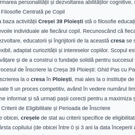
rmarea personalității și dezvoltarea abilităților cognitive,
Filosofie Centrată pe Copil
 baza activității
Creșei 39 Ploiești
stă o filosofie educa
voile individuale ale fiecărui copil. Recunoscând că fieca
zvoltare, educatorii și îngrijitorii de la această
cresa
se 
exibil, adaptat curiozității și intereselor copiilor. Scopul 
vățare și de a construi o fundație solidă pentru succesul v
rocesul de Înscriere la Creșa 39 Ploiești: Ghid Pas cu P
scrierea la o
cresa
în
Ploiești
, mai ales la o instituție 
ate fi un proces competitiv, având în vedere numărul limita
ne informat și să urmați pașii corecți pentru a maximiza 
 Criterii de Eligibilitate și Perioada de Înscriere
e obicei,
creșele
de stat au criterii specifice de eligibilit
rsta copilului (de obicei între 0 și 3 ani la data începerii 