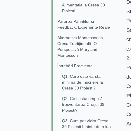
Do
Alimentația la Creșa 39
Ploiești
St
P
Părerea Părinților și
Feedback: Experiențe Reale
Șc
Alternativa Montessori la
cr
Creșa Tradițională: O
e
Perspectivă Maryland
Montessori
2
Întrebări Frecvente
Pe
Q1: Care este vârsta
d
minimă de înscriere la
Ce
Cresa 39 Ploiești?
Pl
Q2: Ce costuri implică
frecventarea Creșei 39
Co
Ploiești?
Co
Q3: Cum pot vizita Cresa
Ad
39 Ploiești înainte de a lua