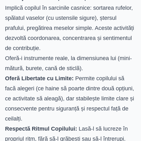
Implică copilul în sarcinile casnice: sortarea rufelor,
spălatul vaselor (cu ustensile sigure), ștersul
prafului, pregătirea meselor simple. Aceste activități
dezvoltă coordonarea, concentrarea și sentimentul
de contribuție.
Oferă-i instrumente reale, la dimensiunea lui (mini-
mătură, burete, cană de sticlă).
Oferă Libertate cu Limite:
Permite copilului să
facă alegeri (ce haine să poarte dintre două opțiuni,
ce activitate să aleagă), dar stabilește limite clare și
consecvente pentru siguranță și respectul față de
ceilalți.
Respectă Ritmul Copilului:
Lasă-l să lucreze în
propriul ritm, fără să-l grăbești sau să-l întrerupi.