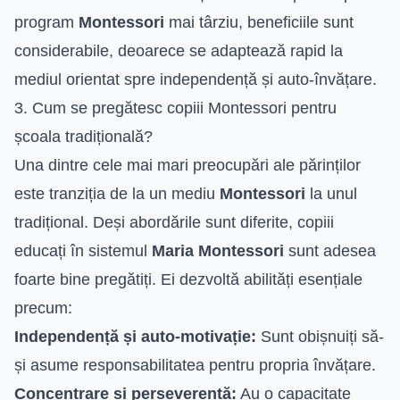
program
Montessori
mai târziu, beneficiile sunt
considerabile, deoarece se adaptează rapid la
mediul orientat spre independență și auto-învățare.
3. Cum se pregătesc copiii Montessori pentru
școala tradițională?
Una dintre cele mai mari preocupări ale părinților
este tranziția de la un mediu
Montessori
la unul
tradițional. Deși abordările sunt diferite, copiii
educați în sistemul
Maria Montessori
sunt adesea
foarte bine pregătiți. Ei dezvoltă abilități esențiale
precum:
Independență și auto-motivație:
Sunt obișnuiți să-
și asume responsabilitatea pentru propria învățare.
Concentrare și perseverență:
Au o capacitate