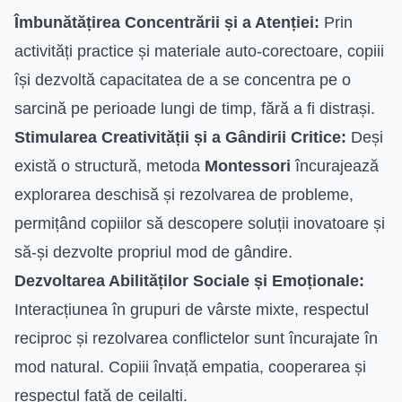
Îmbunătățirea Concentrării și a Atenției:
Prin
activități practice și materiale auto-corectoare, copiii
își dezvoltă capacitatea de a se concentra pe o
sarcină pe perioade lungi de timp, fără a fi distrași.
Stimularea Creativității și a Gândirii Critice:
Deși
există o structură, metoda
Montessori
încurajează
explorarea deschisă și rezolvarea de probleme,
permițând copiilor să descopere soluții inovatoare și
să-și dezvolte propriul mod de gândire.
Dezvoltarea Abilităților Sociale și Emoționale:
Interacțiunea în grupuri de vârste mixte, respectul
reciproc și rezolvarea conflictelor sunt încurajate în
mod natural. Copiii învață empatia, cooperarea și
respectul față de ceilalți.