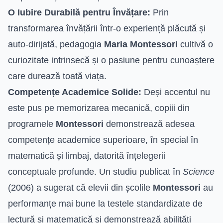
O Iubire Durabilă pentru Învățare:
Prin
transformarea învățării într-o experiență plăcută și
auto-dirijată, pedagogia
Maria Montessori
cultivă o
curiozitate intrinsecă și o pasiune pentru cunoaștere
care durează toată viața.
Competențe Academice Solide:
Deși accentul nu
este pus pe memorizarea mecanică, copiii din
programele
Montessori
demonstrează adesea
competențe academice superioare, în special în
matematică și limbaj, datorită înțelegerii
conceptuale profunde. Un studiu publicat în
Science
(2006) a sugerat că elevii din școlile
Montessori
au
performanțe mai bune la testele standardizate de
lectură și matematică și demonstrează abilități