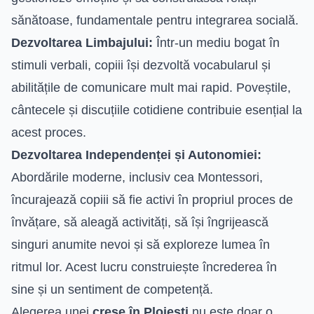
sănătoase, fundamentale pentru integrarea socială.
Dezvoltarea Limbajului:
Într-un mediu bogat în
stimuli verbali, copiii își dezvoltă vocabularul și
abilitățile de comunicare mult mai rapid. Poveștile,
cântecele și discuțiile cotidiene contribuie esențial la
acest proces.
Dezvoltarea Independenței și Autonomiei:
Abordările moderne, inclusiv cea Montessori,
încurajează copiii să fie activi în propriul proces de
învățare, să aleagă activități, să își îngrijească
singuri anumite nevoi și să exploreze lumea în
ritmul lor. Acest lucru construiește încrederea în
sine și un sentiment de competență.
Alegerea unei
creșe în Ploiești
nu este doar o