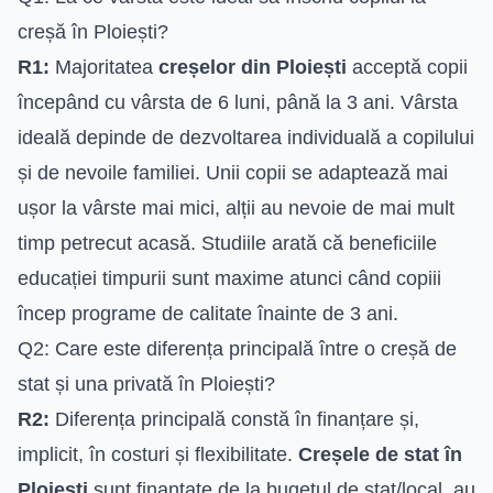
creșă în Ploiești?
R1:
Majoritatea
creșelor din Ploiești
acceptă copii
începând cu vârsta de 6 luni, până la 3 ani. Vârsta
ideală depinde de dezvoltarea individuală a copilului
și de nevoile familiei. Unii copii se adaptează mai
ușor la vârste mai mici, alții au nevoie de mai mult
timp petrecut acasă. Studiile arată că beneficiile
educației timpurii sunt maxime atunci când copiii
încep programe de calitate înainte de 3 ani.
Q2: Care este diferența principală între o creșă de
stat și una privată în Ploiești?
R2:
Diferența principală constă în finanțare și,
implicit, în costuri și flexibilitate.
Creșele de stat în
Ploiești
sunt finanțate de la bugetul de stat/local, au