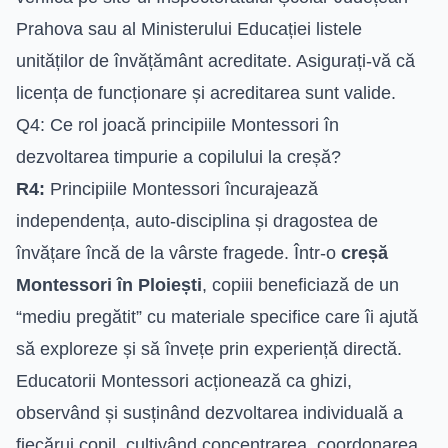
Prahova sau al Ministerului Educației listele
unităților de învățământ acreditate. Asigurați-vă că
licența de funcționare și acreditarea sunt valide.
Q4: Ce rol joacă principiile Montessori în
dezvoltarea timpurie a copilului la creșă?
R4:
Principiile Montessori încurajează
independența, auto-disciplina și dragostea de
învățare încă de la vârste fragede. Într-o
creșă
Montessori în Ploiești
, copiii beneficiază de un
“mediu pregătit” cu materiale specifice care îi ajută
să exploreze și să învețe prin experiență directă.
Educatorii Montessori acționează ca ghizi,
observând și susținând dezvoltarea individuală a
fiecărui copil, cultivând concentrarea, coordonarea