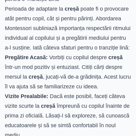
Perioada de adaptare la
creșă
poate fi o provocare
atât pentru copil, cât și pentru părinți. Abordarea
Montessori subliniază importanța respectării ritmului
individual al copilului și a pregătirii mediului pentru
a-l susține. Iată câteva sfaturi pentru o tranziție lină:
Pregătire Acasă:
Vorbiți cu copilul despre
creșă
într-un mod pozitiv și entuziast. Citiți cărți despre
mersul la
creșă
, jucați-vă de-a grădinița. Acest lucru
îl va ajuta să se familiarizeze cu ideea.
Vizite Prealabile:
Dacă este posibil, faceți câteva
vizite scurte la
creșă
împreună cu copilul înainte de
prima zi oficială. Lăsați-l să exploreze, să cunoască
educatoarele și să se simtă confortabil în noul
mediu.