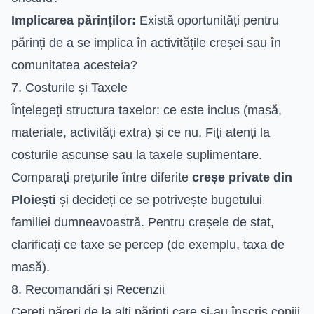
Implicarea părinților:
Există oportunități pentru
părinți de a se implica în activitățile creșei sau în
comunitatea acesteia?
7. Costurile și Taxele
Înțelegeți structura taxelor: ce este inclus (masă,
materiale, activități extra) și ce nu. Fiți atenți la
costurile ascunse sau la taxele suplimentare.
Comparați prețurile între diferite
creșe private din
Ploiești
și decideți ce se potrivește bugetului
familiei dumneavoastră. Pentru creșele de stat,
clarificați ce taxe se percep (de exemplu, taxa de
masă).
8. Recomandări și Recenzii
Cereți păreri de la alți părinți care și-au înscris copiii