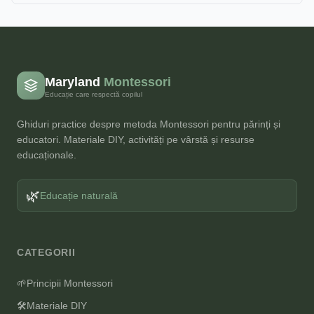
Maryland
Montessori
Educație care respectă copilul
Ghiduri practice despre metoda Montessori pentru părinți și
educatori. Materiale DIY, activități pe vârstă și resurse
educaționale.
🌿
Educație naturală
CATEGORII
🌱
Principii Montessori
🛠️
Materiale DIY