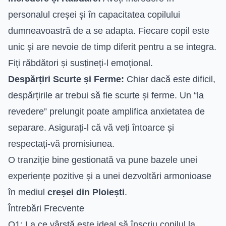
personalul creșei și în capacitatea copilului
dumneavoastră de a se adapta. Fiecare copil este
unic și are nevoie de timp diferit pentru a se integra.
Fiți răbdători și susțineți-l emoțional.
Despărțiri Scurte și Ferme:
Chiar dacă este dificil,
despărțirile ar trebui să fie scurte și ferme. Un “la
revedere” prelungit poate amplifica anxietatea de
separare. Asigurați-l că vă veți întoarce și
respectați-vă promisiunea.
O tranziție bine gestionată va pune bazele unei
experiențe pozitive și a unei dezvoltări armonioase
în mediul
creșei din Ploiești
.
Întrebări Frecvente
Q1: La ce vârstă este ideal să înscriu copilul la