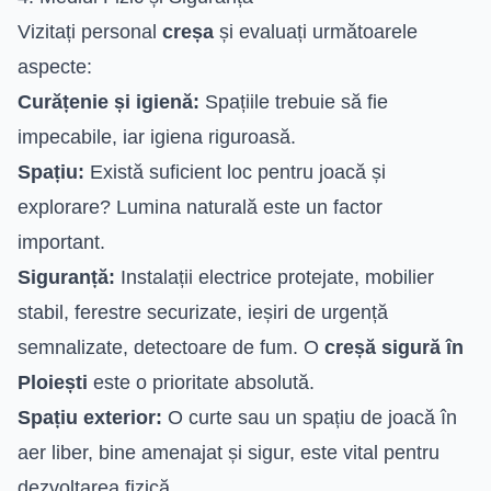
Vizitați personal
creșa
și evaluați următoarele
aspecte:
Curățenie și igienă:
Spațiile trebuie să fie
impecabile, iar igiena riguroasă.
Spațiu:
Există suficient loc pentru joacă și
explorare? Lumina naturală este un factor
important.
Siguranță:
Instalații electrice protejate, mobilier
stabil, ferestre securizate, ieșiri de urgență
semnalizate, detectoare de fum. O
creșă sigură în
Ploiești
este o prioritate absolută.
Spațiu exterior:
O curte sau un spațiu de joacă în
aer liber, bine amenajat și sigur, este vital pentru
dezvoltarea fizică.