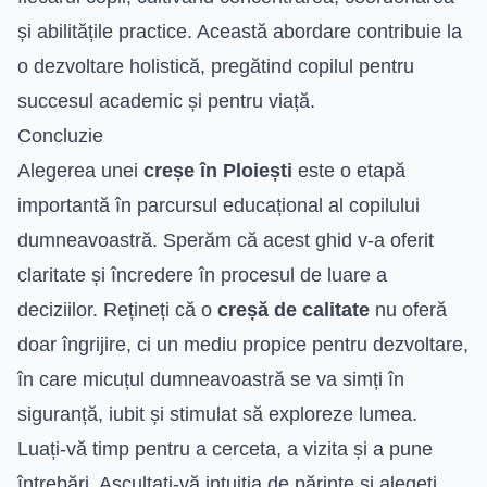
și abilitățile practice. Această abordare contribuie la
o dezvoltare holistică, pregătind copilul pentru
succesul academic și pentru viață.
Concluzie
Alegerea unei
creșe în Ploiești
este o etapă
importantă în parcursul educațional al copilului
dumneavoastră. Sperăm că acest ghid v-a oferit
claritate și încredere în procesul de luare a
deciziilor. Rețineți că o
creșă de calitate
nu oferă
doar îngrijire, ci un mediu propice pentru dezvoltare,
în care micuțul dumneavoastră se va simți în
siguranță, iubit și stimulat să exploreze lumea.
Luați-vă timp pentru a cerceta, a vizita și a pune
întrebări. Ascultați-vă intuiția de părinte și alegeți