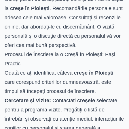
la
creșe în Ploiești
. Recomandările personale sunt
adesea cele mai valoroase. Consultați și recenziile
online, dar abordați-le cu discernământ. O vizită
personală și o discuție directă cu personalul vă vor
oferi cea mai bună perspectivă.
Procesul de Înscriere la o Creșă în Ploiești: Pași
Practici
Odată ce ați identificat câteva
creșe în Ploiești
care corespund criteriilor dumneavoastră, este
timpul să începeți procesul de înscriere.
Cercetare și Vizite:
Contactați
creșele
selectate
pentru a programa vizite. Pregătiți o listă de
întrebări și observați cu atenție mediul, interacțiunile
copiilor cu personalul și starea generală a