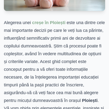
Alegerea unei
creșe în Ploiești
este una dintre cele
mai importante decizii pe care le veți lua ca părinte,
influențând semnificativ primii ani de dezvoltare ai
copilului dumneavoastră. Știm că procesul poate fi
copleșitor, având în vedere multitudinea de opțiuni
și criteriile variate. Acest ghid complet este
conceput pentru a vă oferi toate informațiile
necesare, de la înțelegerea importanței educației
timpurii până la pașii practici de înscriere,
asigurându-vă că veți face cea mai bună alegere
pentru micuțul dumneavoastră în orașul
Ploiești
.
Vă vom ghida prin elementele esențiale, inspirate și