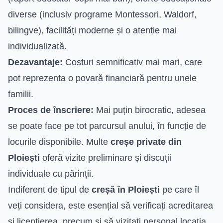
diverse (inclusiv programe Montessori, Waldorf,
bilingve), facilități moderne și o atenție mai
individualizată.
Dezavantaje:
Costuri semnificativ mai mari, care
pot reprezenta o povară financiară pentru unele
familii.
Proces de înscriere:
Mai puțin birocratic, adesea
se poate face pe tot parcursul anului, în funcție de
locurile disponibile. Multe
creșe private din
Ploiești
oferă vizite preliminare și discuții
individuale cu părinții.
Indiferent de tipul de
creșă în Ploiești
pe care îl
veți considera, este esențial să verificați acreditarea
și licențierea, precum și să vizitați personal locația