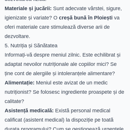
Materiale și jucării:
Sunt adecvate vârstei, sigure,
igienizate și variate? O
creșă bună în Ploiești
va
oferi materiale care stimulează diverse arii de
dezvoltare.
5. Nutriția și Sănătatea
Informați-vă despre meniul zilnic. Este echilibrat și
adaptat nevoilor nutriționale ale copiilor mici? Se
ține cont de alergiile și intoleranțele alimentare?
Alimentație:
Meniul este avizat de un medic
nutriționist? Se folosesc ingrediente proaspete și de
calitate?
Asistență medicală:
Există personal medical
calificat (asistent medical) la dispoziție pe toată
durata programului? Cum se gestionează urgențele