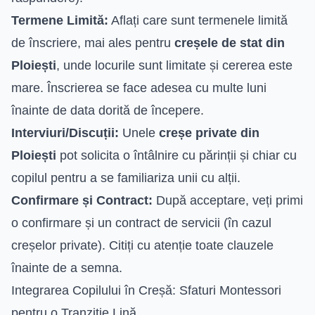
Termene Limită:
Aflați care sunt termenele limită
de înscriere, mai ales pentru
creșele de stat din
Ploiești
, unde locurile sunt limitate și cererea este
mare. Înscrierea se face adesea cu multe luni
înainte de data dorită de începere.
Interviuri/Discuții:
Unele
creșe private din
Ploiești
pot solicita o întâlnire cu părinții și chiar cu
copilul pentru a se familiariza unii cu alții.
Confirmare și Contract:
După acceptare, veți primi
o confirmare și un contract de servicii (în cazul
creșelor private). Citiți cu atenție toate clauzele
înainte de a semna.
Integrarea Copilului în Creșă: Sfaturi Montessori
pentru o Tranziție Lină