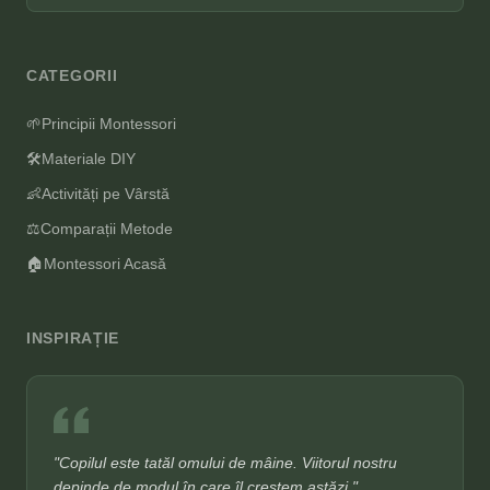
CATEGORII
🌱
Principii Montessori
🛠️
Materiale DIY
👶
Activități pe Vârstă
⚖️
Comparații Metode
🏠
Montessori Acasă
INSPIRAȚIE
"Copilul este tatăl omului de mâine. Viitorul nostru
depinde de modul în care îl creștem astăzi."