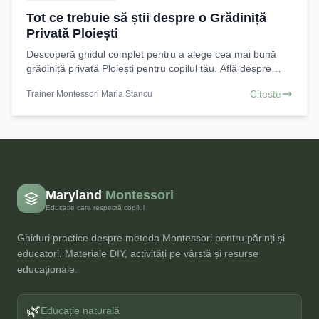
Tot ce trebuie să știi despre o Grădiniță
Privată Ploiești
Descoperă ghidul complet pentru a alege cea mai bună
grădiniță privată Ploiești pentru copilul tău. Află despre
beneficii, metode pedagogice, costuri și cum să
Citeste
Trainer Montessori Maria Stancu
Maryland
Montessori
Educație care respectă copilul
Ghiduri practice despre metoda Montessori pentru părinți și
educatori. Materiale DIY, activități pe vârstă și resurse
educaționale.
🌿
Educație naturală