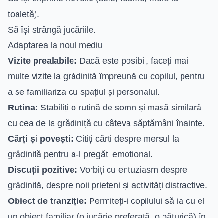
toaletă).
Să își strângă jucăriile.
Adaptarea la noul mediu
Vizite prealabile:
Dacă este posibil, faceți mai
multe vizite la grădiniță împreună cu copilul, pentru
a se familiariza cu spațiul și personalul.
Rutina:
Stabiliți o rutină de somn și masă similară
cu cea de la grădiniță cu câteva săptămâni înainte.
Cărți și povești:
Citiți cărți despre mersul la
grădiniță pentru a-l pregăti emoțional.
Discuții pozitive:
Vorbiți cu entuziasm despre
grădiniță, despre noii prieteni și activități distractive.
Obiect de tranziție:
Permiteți-i copilului să ia cu el
un obiect familiar (o jucărie preferată, o păturică) în