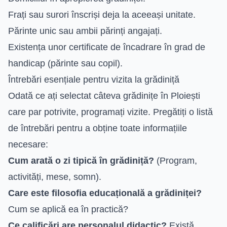
Frați sau surori înscriși deja la aceeași unitate.
Părinte unic sau ambii părinți angajați.
Existența unor certificate de încadrare în grad de
handicap (părinte sau copil).
Întrebări esențiale pentru vizita la grădiniță
Odată ce ați selectat câteva grădinițe în Ploiești
care par potrivite, programați vizite. Pregătiți o listă
de întrebări pentru a obține toate informațiile
necesare:
Cum arată o zi tipică în grădiniță?
(Program,
activități, mese, somn).
Care este filosofia educațională a grădiniței?
Cum se aplică ea în practică?
Ce calificări are personalul didactic?
Există