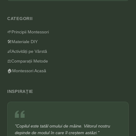
CATEGORII
🌱
Principii Montessori
🛠️
Materiale DIY
👶
Activități pe Vârstă
⚖️
Comparații Metode
🏠
Montessori Acasă
INSPIRAȚIE
"Copilul este tatăl omului de mâine. Viitorul nostru
depinde de modul în care îl creștem astăzi."