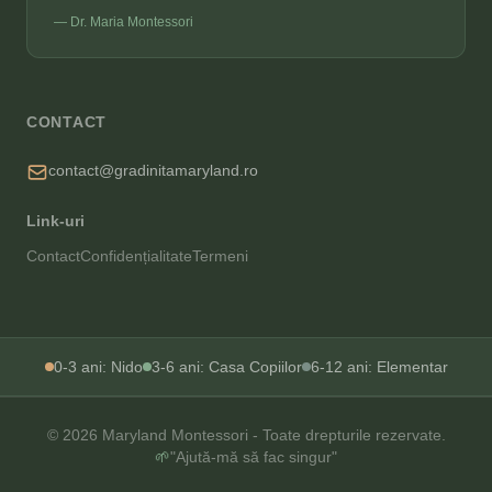
— Dr. Maria Montessori
CONTACT
contact@gradinitamaryland.ro
Link-uri
Contact
Confidențialitate
Termeni
0-3 ani: Nido
3-6 ani: Casa Copiilor
6-12 ani: Elementar
© 2026 Maryland Montessori - Toate drepturile rezervate.
🌱
"Ajută-mă să fac singur"