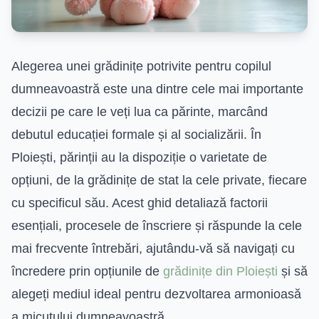
Alegerea unei grădinițe potrivite pentru copilul
dumneavoastră este una dintre cele mai importante
decizii pe care le veți lua ca părinte, marcând
debutul educației formale și al socializării. În
Ploiești, părinții au la dispoziție o varietate de
opțiuni, de la grădinițe de stat la cele private, fiecare
cu specificul său. Acest ghid detaliază factorii
esențiali, procesele de înscriere și răspunde la cele
mai frecvente întrebări, ajutându-vă să navigați cu
încredere prin opțiunile de
grădinițe din Ploiești
și să
alegeți mediul ideal pentru dezvoltarea armonioasă
a micuțului dumneavoastră.