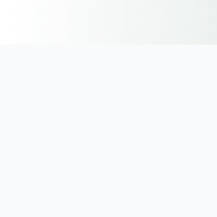
🌿
Fundamente
Principiile Metodei
Montessori
Dezvoltate de Dr. Maria Montessori, aceste principii
ghidează educația centrată pe copil de peste 100 de ani.