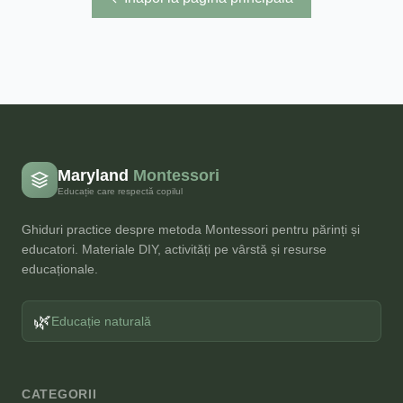
Maryland
Montessori
Educație care respectă copilul
Ghiduri practice despre metoda Montessori pentru părinți și
educatori. Materiale DIY, activități pe vârstă și resurse
educaționale.
🌿
Educație naturală
CATEGORII