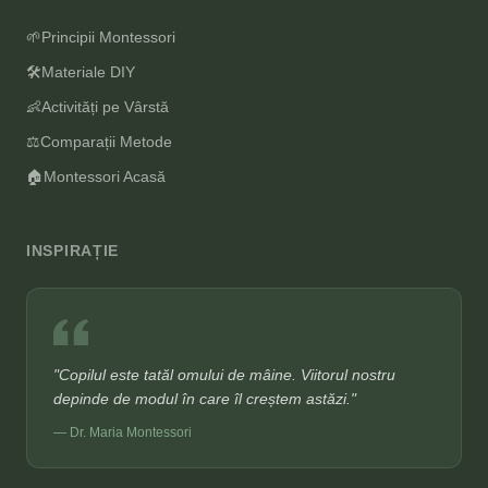
🌱
Principii Montessori
🛠️
Materiale DIY
👶
Activități pe Vârstă
⚖️
Comparații Metode
🏠
Montessori Acasă
INSPIRAȚIE
"Copilul este tatăl omului de mâine. Viitorul nostru
depinde de modul în care îl creștem astăzi."
— Dr. Maria Montessori