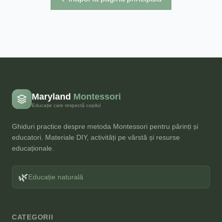
Maryland
Montessori
Educație care respectă copilul
Ghiduri practice despre metoda Montessori pentru părinți și
educatori. Materiale DIY, activități pe vârstă și resurse
educaționale.
🌿
Educație naturală
CATEGORII