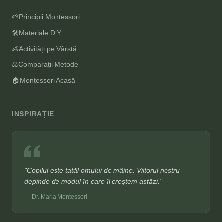
🌱
Principii Montessori
🛠️
Materiale DIY
👶
Activități pe Vârstă
⚖️
Comparații Metode
🏠
Montessori Acasă
INSPIRAȚIE
"Copilul este tatăl omului de mâine. Viitorul nostru
depinde de modul în care îl creștem astăzi."
— Dr. Maria Montessori