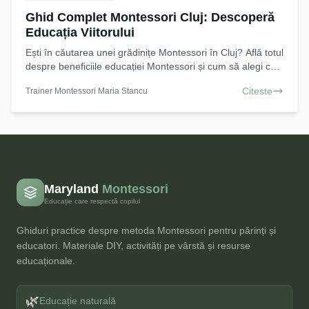
Ghid Complet Montessori Cluj: Descoperă
Educația Viitorului
Ești în căutarea unei grădinițe Montessori în Cluj? Află totul
despre beneficiile educației Montessori și cum să alegi cea
mai bună opțiune pentru copilul tău.
Citeste
Trainer Montessori Maria Stancu
Maryland
Montessori
Educație care respectă copilul
Ghiduri practice despre metoda Montessori pentru părinți și
educatori. Materiale DIY, activități pe vârstă și resurse
educaționale.
🌿
Educație naturală