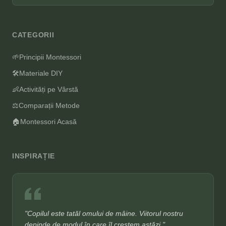
CATEGORII
🌱
Principii Montessori
🛠️
Materiale DIY
👶
Activități pe Vârstă
⚖️
Comparații Metode
🏠
Montessori Acasă
INSPIRAȚIE
"Copilul este tatăl omului de mâine. Viitorul nostru
depinde de modul în care îl creștem astăzi."