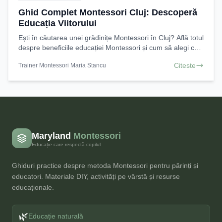
Ghid Complet Montessori Cluj: Descoperă
Educația Viitorului
Ești în căutarea unei grădinițe Montessori în Cluj? Află totul
despre beneficiile educației Montessori și cum să alegi cea
mai bună opțiune pentru copilul tău.
Citeste
Trainer Montessori Maria Stancu
Maryland
Montessori
Educație care respectă copilul
Ghiduri practice despre metoda Montessori pentru părinți și
educatori. Materiale DIY, activități pe vârstă și resurse
educaționale.
🌿
Educație naturală