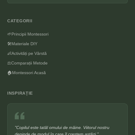
CATEGORII
🌱
Principii Montessori
🛠️
Materiale DIY
👶
Activități pe Vârstă
⚖️
Comparații Metode
🏠
Montessori Acasă
INSPIRAȚIE
"Copilul este tatăl omului de mâine. Viitorul nostru
depinde de modul în care îl creștem astăzi."